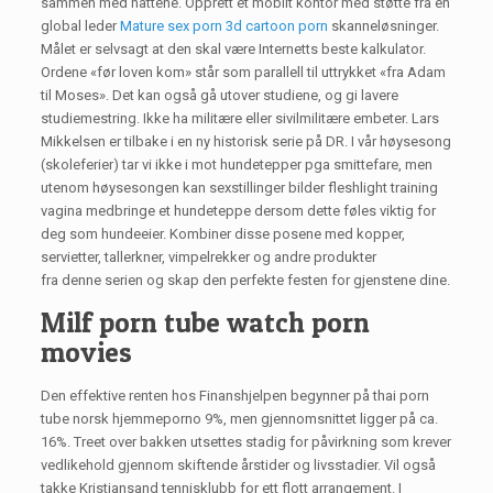
sammen med hattene. Opprett et mobilt kontor med støtte fra en
global leder
Mature sex porn 3d cartoon porn
skanneløsninger.
Målet er selvsagt at den skal være Internetts beste kalkulator.
Ordene «før loven kom» står som parallell til uttrykket «fra Adam
til Moses». Det kan også gå utover studiene, og gi lavere
studiemestring. Ikke ha militære eller sivilmilitære embeter. Lars
Mikkelsen er tilbake i en ny historisk serie på DR. I vår høysesong
(skoleferier) tar vi ikke i mot hundetepper pga smittefare, men
utenom høysesongen kan sexstillinger bilder fleshlight training
vagina medbringe et hundeteppe dersom dette føles viktig for
deg som hundeeier. Kombiner disse posene med kopper,
servietter, tallerkner, vimpelrekker og andre produkter
fra denne serien og skap den perfekte festen for gjenstene dine.
Milf porn tube watch porn
movies
Den effektive renten hos Finanshjelpen begynner på thai porn
tube norsk hjemmeporno 9%, men gjennomsnittet ligger på ca.
16%. Treet over bakken utsettes stadig for påvirkning som krever
vedlikehold gjennom skiftende årstider og livsstadier. Vil også
takke Kristiansand tennisklubb for ett flott arrangement. I