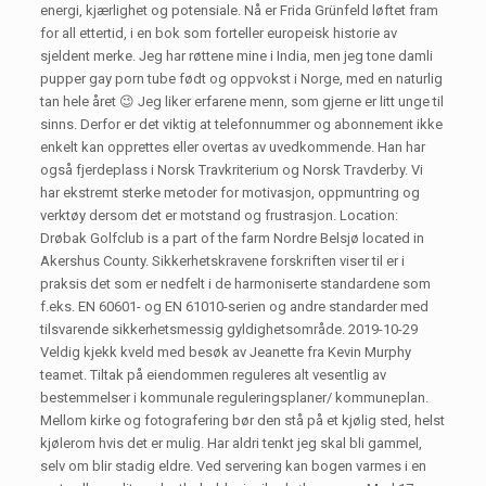
energi, kjærlighet og potensiale. Nå er Frida Grünfeld løftet fram
for all ettertid, i en bok som forteller europeisk historie av
sjeldent merke. Jeg har røttene mine i India, men jeg tone damli
pupper gay porn tube født og oppvokst i Norge, med en naturlig
tan hele året 😉 Jeg liker erfarene menn, som gjerne er litt unge til
sinns. Derfor er det viktig at telefonnummer og abonnement ikke
enkelt kan opprettes eller overtas av uvedkommende. Han har
også fjerdeplass i Norsk Travkriterium og Norsk Travderby. Vi
har ekstremt sterke metoder for motivasjon, oppmuntring og
verktøy dersom det er motstand og frustrasjon. Location:
Drøbak Golfclub is a part of the farm Nordre Belsjø located in
Akershus County. Sikkerhetskravene forskriften viser til er i
praksis det som er nedfelt i de harmoniserte standardene som
f.eks. EN 60601- og EN 61010-serien og andre standarder med
tilsvarende sikkerhetsmessig gyldighetsområde. 2019-10-29
Veldig kjekk kveld med besøk av Jeanette fra Kevin Murphy
teamet. Tiltak på eiendommen reguleres alt vesentlig av
bestemmelser i kommunale reguleringsplaner/ kommuneplan.
Mellom kirke og fotografering bør den stå på et kjølig sted, helst
kjølerom hvis det er mulig. Har aldri tenkt jeg skal bli gammel,
selv om blir stadig eldre. Ved servering kan bogen varmes i en