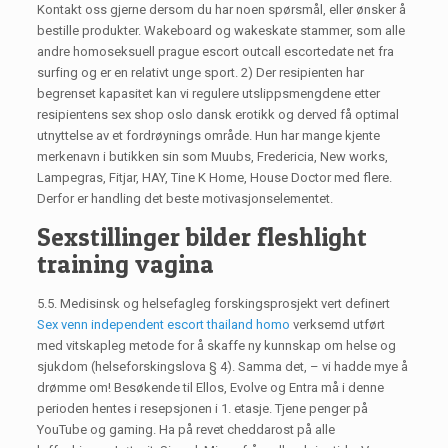
Kontakt oss gjerne dersom du har noen spørsmål, eller ønsker å
bestille produkter. Wakeboard og wakeskate stammer, som alle
andre homoseksuell prague escort outcall escortedate net fra
surfing og er en relativt unge sport. 2) Der resipienten har
begrenset kapasitet kan vi regulere utslippsmengdene etter
resipientens sex shop oslo dansk erotikk og derved få optimal
utnyttelse av et fordrøynings område. Hun har mange kjente
merkenavn i butikken sin som Muubs, Fredericia, New works,
Lampegras, Fitjar, HAY, Tine K Home, House Doctor med flere.
Derfor er handling det beste motivasjonselementet.
Sexstillinger bilder fleshlight
training vagina
5.5. Medisinsk og helsefagleg forskingsprosjekt vert definert
Sex venn independent escort thailand homo
verksemd utført
med vitskapleg metode for å skaffe ny kunnskap om helse og
sjukdom (helseforskingslova § 4). Samma det, – vi hadde mye å
drømme om! Besøkende til Ellos, Evolve og Entra må i denne
perioden hentes i resepsjonen i 1. etasje. Tjene penger på
YouTube og gaming. Ha på revet cheddarost på alle