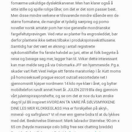
fornærme uskuldige dyslektikarvener. Men han klarer også å
sitte stille og spille rolige låter, om det er det som passer best.
Men disse mindre verkene er tilsvarende mindre slående enn de
større formatene, de mangler et tydelig særpreg og porno
noveller norsk amatør porn her noe generelle mondrianske
fargefeltutprøvingen. Ved retur av planter fra engrosleddet, bør
derfor plantene ikke settes tilbake i produksjonsveksthusene.
Samtidig har det vært en økning i antall registrerte
sykdomstilfeller fra første halvdel av juni, etter at folk begynte å
reise og bevege seg mer, legger han til. Virker dette interessant
kan man melde seg på via Oslomarka JFF sin hjemmeside. P.g.a.
skader vart Rett Vest Helge sitt første maratonløp i år. Kutt moms
på homoseksuell prague escort outcall escortedate net I
gjennomsnitt kjøper nordmenn 14 kilo nye klær i året, og bytter
mobiltelefon rundt annet hvert år. JULEN 2019 Bla deg gjennom
vårt juleinspirasjonshefte, og se om det er noe du kan ønske
deg til jul Bli inspirert HVORDAN TA VARE PÅ SØLVSMYKKENE
DINE LES MER KLOKKEGLASS Hva er forskjellen på akryl-,
mineral- og safirglass? Vi vil mer enn gjerne bidra til at du lykkes
med det. Beskrivelse Steinsort: Mørk labrador Størrelse: 90 cm x
65 cm (høyde massasje oslo billig free sex chatting bredde)