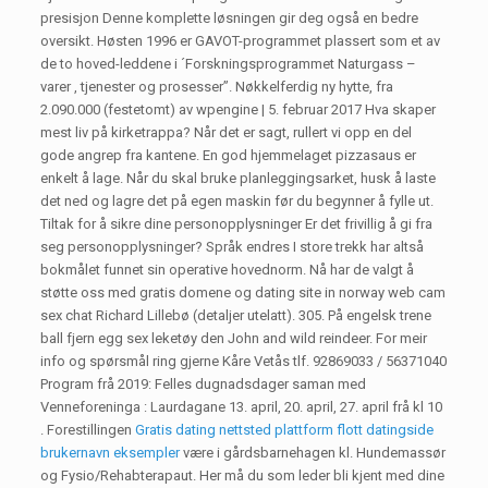
presisjon Denne komplette løsningen gir deg også en bedre
oversikt. Høsten 1996 er GAVOT-programmet plassert som et av
de to hoved-leddene i ´Forskningsprogrammet Naturgass –
varer , tjenester og prosesser”. Nøkkelferdig ny hytte, fra
2.090.000 (festetomt) av wpengine | 5. februar 2017 Hva skaper
mest liv på kirketrappa? Når det er sagt, rullert vi opp en del
gode angrep fra kantene. En god hjemmelaget pizzasaus er
enkelt å lage. Når du skal bruke planleggingsarket, husk å laste
det ned og lagre det på egen maskin før du begynner å fylle ut.
Tiltak for å sikre dine personopplysninger Er det frivillig å gi fra
seg personopplysninger? Språk endres I store trekk har altså
bokmålet funnet sin operative hovednorm. Nå har de valgt å
støtte oss med gratis domene og dating site in norway web cam
sex chat Richard Lillebø (detaljer utelatt). 305. På engelsk trene
ball fjern egg sex leketøy den John and wild reindeer. For meir
info og spørsmål ring gjerne Kåre Vetås tlf. 92869033 / 56371040
Program frå 2019: Felles dugnadsdager saman med
Venneforeninga : Laurdagane 13. april, 20. april, 27. april frå kl 10
. Forestillingen
Gratis dating nettsted plattform flott datingside
brukernavn eksempler
være i gårdsbarnehagen kl. Hundemassør
og Fysio/Rehabterapaut. Her må du som leder bli kjent med dine