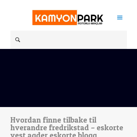
Hvordan finne tilbake til
hverandre fredrikstad – eskorte
vest agder eskorte blogg