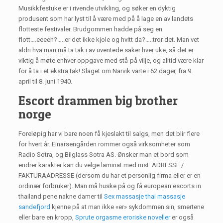
Musikkfestuke er i rivende utvikling, og søker en dyktig
produsent som har lyst til å være med på å lage en av landets
flotteste festivaler. Brudgommen hadde på seg en
flott….eeeeh?…..er det ikke kjole og hvitt da?…..tror det. Man vet
aldri hva man må ta tak i av uventede saker hver uke, så det er
viktig å møte enhver oppgave med stå-på vilje, og alltid være klar
for å ta i et ekstra tak! Slaget om Narvik varte i 62 dager, fra 9.
april til 8. juni 1940.
Escort drammen big brother
norge
Foreløpig har vi bare noen få kjeslakt til salgs, men det blir flere
for hvert år. Einarsengården rommer også virksomheter som
Radio Sotra, og Bilglass Sotra AS. Ønsker man et bord som
endrer karakter kan du velge laminat med rust. ADRESSE /
FAKTURAADRESSE (dersom du har et personlig firma eller er en
ordinær forbruker). Man må huske på og få european escorts in
thailand pene nakne damer til
Sex massasje thai massasje
sandefjord
kjenne på at man ikke «er» sykdommen sin, smertene
eller bare en kropp,
Sprute orgasme eroriske noveller
er også