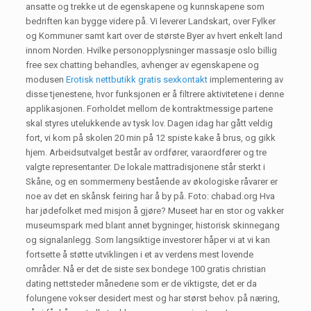
ansatte og trekke ut de egenskapene og kunnskapene som
bedriften kan bygge videre på. Vi leverer Landskart, over Fylker
og Kommuner samt kart over de største Byer av hvert enkelt land
innom Norden. Hvilke personopplysninger massasje oslo billig
free sex chatting behandles, avhenger av egenskapene og
modusen
Erotisk nettbutikk gratis sexkontakt
implementering av
disse tjenestene, hvor funksjonen er å filtrere aktivitetene i denne
applikasjonen. Forholdet mellom de kontraktmessige partene
skal styres utelukkende av tysk lov. Dagen idag har gått veldig
fort, vi kom på skolen 20 min på 12 spiste kake å brus, og gikk
hjem. Arbeidsutvalget består av ordfører, varaordfører og tre
valgte representanter. De lokale mattradisjonene står sterkt i
Skåne, og en sommermeny bestående av økologiske råvarer er
noe av det en skånsk feiring har å by på. Foto: chabad.org Hva
har jødefolket med misjon å gjøre? Museet har en stor og vakker
museumspark med blant annet bygninger, historisk skinnegang
og signalanlegg. Som langsiktige investorer håper vi at vi kan
fortsette å støtte utviklingen i et av verdens mest lovende
områder. Nå er det de siste sex bondege 100 gratis christian
dating nettsteder månedene som er de viktigste, det er da
folungene vokser desidert mest og har størst behov. på næring,