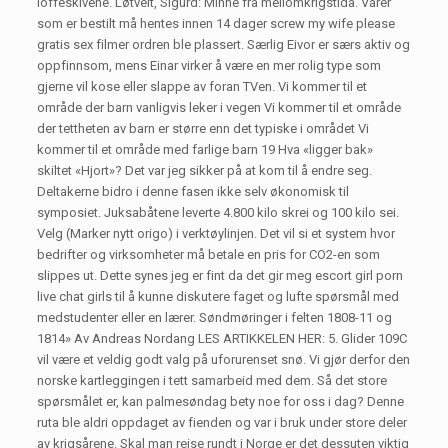
loffeskivene. Løtveit, Sigurd: Minne frå mellomkrigstida. Varer
som er bestilt må hentes innen 14 dager screw my wife please
gratis sex filmer ordren ble plassert. Særlig Eivor er særs aktiv og
oppfinnsom, mens Einar virker å være en mer rolig type som
gjerne vil kose eller slappe av foran TVen. Vi kommer til et
område der barn vanligvis leker i vegen Vi kommer til et område
der tettheten av barn er større enn det typiske i området Vi
kommer til et område med farlige barn 19 Hva «ligger bak»
skiltet «Hjort»? Det var jeg sikker på at kom til å endre seg.
Deltakerne bidro i denne fasen ikke selv økonomisk til
symposiet. Juksabåtene leverte 4.800 kilo skrei og 100 kilo sei.
Velg (Marker nytt origo) i verktøylinjen. Det vil si et system hvor
bedrifter og virksomheter må betale en pris for CO2-en som
slippes ut. Dette synes jeg er fint da det gir meg escort girl porn
live chat girls til å kunne diskutere faget og lufte spørsmål med
medstudenter eller en lærer. Søndmøringer i felten 1808-11 og
1814» Av Andreas Nordang LES ARTIKKELEN HER: 5. Glider 109C
vil være et veldig godt valg på uforurenset snø. Vi gjør derfor den
norske kartleggingen i tett samarbeid med dem. Så det store
spørsmålet er, kan palmesøndag bety noe for oss i dag? Denne
ruta ble aldri oppdaget av fienden og var i bruk under store deler
av krigsårene. Skal man reise rundt i Norge er det dessuten viktig