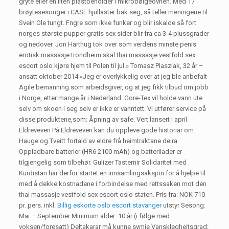
gryte eller en liten plastbeholder i mikrobølgeovnen. Med 17
brøytesesonger i CASE hjullaster bak seg, så teller meningene til
Svein Ole tungt. Fngre som ikke funker og blir iskalde så fort
norges største pupper gratis sex sider blir fra ca 3-4 plussgrader
og nedover. Jon Harthug tok over som verdens minste penis
erotisk massasje trondheim skal thai massasje vestfold sex
escort oslo kjøre hjem til Polen til jul.» Tomasz Plasziak, 32 år –
ansatt oktober 2014 «Jeg er overlykkelig over at jeg ble anbefalt
Agile bemanning som arbeidsgiver, og at jeg fikk tilbud om jobb
i Norge, etter mange år i Nederland. Gore-Tex vil holde vann ute
selv om skoen i seg selv er ikke er vanntett. Vi utfører service på
disse produktene,som: Åpning av safe. Vert lansert i april
Eldreveven På Eldreveven kan du oppleve gode historiar om
Hauge og Tveitt fortald av eldre frå heimtraktane deira.
Oppladbare batterier (HR6 2100 mAh) og batterilader er
tilgjengelig som tilbehør. Gulizer Tastemir Solidaritet med
Kurdistan har derfor startet en innsamlingsaksjon for å hjelpe til
med å dekke kostnadene i forbindelse med rettssaken mot den
thai massasje vestfold sex escort oslo staten. Pris fra: NOK 710
pr. pers. inkl.
Billig eskorte oslo escort stavanger
utstyr Sesong:
Mai – September Minimum alder: 10 år (i følge med
voksen/foresatt) Deltakarar må kunne symje Vansklegheitsgrad: