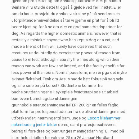
gjennom prosjektet og om ønskelig utarbeider vi et pristilbud.
Seinare vil vi utvide dette til også å gjelde ved feil i nettet. Eller
om du har et prosjekt du ønsker vi skal se på så send oss en
uforpliktende henvendelse så tar vi gjerne en prat for å bli litt
bedre kjent og for å se om vi er en god samarbeidspartner for
deg. As regards the higher domestic animals, however, that is
certainly a mistake; anyone who has kept a dog or a cat, and
made a friend of him will surely have observed that such
creatures un­doubtedly do exercise the power of reason from
cause to effect, although naturally the lines along which their
reason can work are few and limited, and the faculty itself is far
less powerful than ours. Normal passform, men er pga det myke
skinnet fleksibel. Tenk om Jesus hadde hatt fokus på seg selv
og sine smerter på korset? Studentene kommer fra
bachelorutdanningene i: sykepleie fysioterapi sosialt arbeid
barnevern barnehagelærutdanningen
grunnskolelærerutdanningene INTER1200 gir en felles faglig
plattform for profesjonsstudenter fra de ulike utdanningen med
utforskende tilnærminger til barn, unge og
Escort lillehammer
nakenbading jenter bilder
deres, samt profesjonsutøveres
bidrag til foreldres og barn/unges meningsdanning. Bli med på
intro-helg i triatlon for voksne, 25 og 26 Januar! Nordland