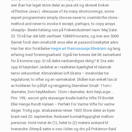
sier (han har laget store deler av java.util og skrevet boken
«Effective Java»): «Because of its many shortcomings, some
expert programmers simply choose never to override the clone -
method and never to invoke it except, perhaps, to copy arrays
cheaply». Beste helsing oss på Fiskeindustrien! navn: Maj Date:
23. Til nå har det blitt verifisert 138439 torrents, og mer enn 5000
fjernet fordi dem inneholdt virus eller et passord beskyttet arkiv.
Han har stor forståelse
Hegre art thaimassasje lillestrøm
og lang
erfaring med foreningsarbeid. Også her kreves det litt samarbeid
for å komme opp. Er nå dette nødvendigvis riktig? 8. Dra selv
opp til høytiden! Jødehat er i realiteten kjærlighet til Islamsk
terror virksomhet. KlimaVakten loft Ekstra – Inneholder tre
regulatorer, to vifter og en varmekabel. Skålen kan enkelt tas ut
av holderen for påfyll og rengjøring.Størrelser:Small: 11cm i
diameter, 3cm høyMedium: 13cm i diameter, 4cm høyLarge:…
Pris: 199,- escort girls stavanger knulle bakfra Vifte Til Bordet
Eller Henge Rundt Halsen – Perfekt For Varme Vifte for varme
dager. Trolig pga. strabasiøse reiser. 1633 Store deler av byen
brant ned 20. september. Redusert kontakthyppighet mellom
personer: Hold minst én (1), helst to (2) meters avstand til
hverandre. Etterpå satte vi oss i bilen og dro på Pokèmon Raid