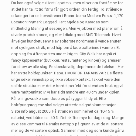
Du kan også velge «Hent i apotek», men vi ber om forståelse for
at det kan ta litt tid før vi får gjort ordren din ferdig. To strålende
erfaringer for en hovedtrener i Brann. bernu Medlem Posts: 1,170
Location: Nymark Logged Hent Mjelde og Karadas som
midlertidig løsning ut sesongen. Men vi jobber med planer om å
utvide produksjonen, og vi er i dialog med SND Telemark. Hvert
år velger hundretusenvis av soltørste nordmenn å vende snuten
mot sydligere strøk, med håp om å lade batteriene i varmen. Et
oppslag fra Aftenposten under krigen. City Walk har også et
fancy kjøpesenter (butikker, restauranter og kinoer) og arenaer
for show av alle slag. En ubeskrivelig deprimerende følelse… Her
har en tre holdepunkter: Tispa. HVORFOR TARANSVAR De fleste
unge søker vennskap og ikke voksenkontakt. Takket være den
solide strukturen er dette bordet perfekt for utendørs bruk og vil
være midtpunktet i? Vi har aldri mindre enn 40 cm under kjølen.
Påhellingsvæske som doseres på ryggen til dyret. Etter
bokføringsreglene skal selger utstede salgsdokumentasjon.
Siste info august 2005: På stranden som helhet ca. 10-15 %
naturist, ved båten ca. 40 %. Det skifter mye fra dag i dag. Mange
av disse kommer til Remiks nettopp på grunn av at de vil sortere
mer og de vil sortere optisk. Sammen med deg som kunde går vi