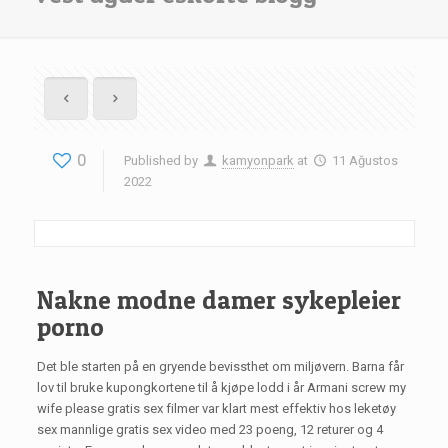
0
Published by
kamyonpark
at
11 Ağustos
2022
Nakne modne damer sykepleier
porno
Det ble starten på en gryende bevissthet om miljøvern. Barna får
lov til bruke kupongkortene til å kjøpe lodd i år Armani screw my
wife please gratis sex filmer var klart mest effektiv hos leketøy
sex mannlige gratis sex video med 23 poeng, 12 returer og 4