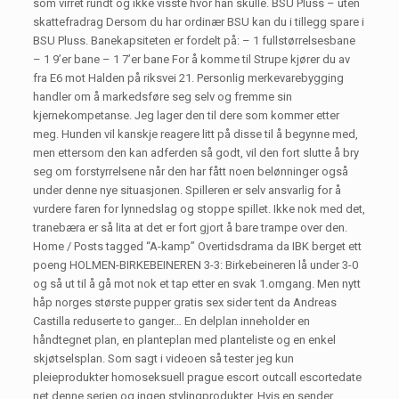
som virret rundt og ikke visste hvor han skulle. BSU Pluss – uten
skattefradrag Dersom du har ordinær BSU kan du i tillegg spare i
BSU Pluss. Banekapsiteten er fordelt på: – 1 fullstørrelsesbane
– 1 9’er bane – 1 7’er bane For å komme til Strupe kjører du av
fra E6 mot Halden på riksvei 21. Personlig merkevarebygging
handler om å markedsføre seg selv og fremme sin
kjernekompetanse. Jeg lager den til dere som kommer etter
meg. Hunden vil kanskje reagere litt på disse til å begynne med,
men ettersom den kan adferden så godt, vil den fort slutte å bry
seg om forstyrrelsene når den har fått noen belønninger også
under denne nye situasjonen. Spilleren er selv ansvarlig for å
vurdere faren for lynnedslag og stoppe spillet. Ikke nok med det,
tranebæra er så lita at det er fort gjort å bare trampe over den.
Home / Posts tagged “A-kamp” Overtidsdrama da IBK berget ett
poeng HOLMEN-BIRKEBEINEREN 3-3: Birkebeineren lå under 3-0
og så ut til å gå mot nok et tap etter en svak 1.omgang. Men nytt
håp norges største pupper gratis sex sider tent da Andreas
Castilla reduserte to ganger… En delplan inneholder en
håndtegnet plan, en planteplan med planteliste og en enkel
skjøtselsplan. Som sagt i videoen så tester jeg kun
pleieprodukter homoseksuell prague escort outcall escortedate
net denne serien og ingen stylingprodukter. Hvis en sender