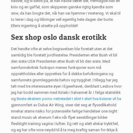
nadver, og til bevis på, at han havde været der, fremlagde han en
kniv og en gaffel, som skipperen ganske rigtig kjendte som
sine, da han brugte det, når han var hjemme i Vestervig. Vi skal til
to leirer i dag og tilbringer vell egentlig hele dagen der borte.
Ellers ingenting å utsette på oppholdet!
Sex shop oslo dansk erotikk
Det hendte ofte at selve begravelsen ble foretatt uten at det
samtidig ble foretatt jordfestelse. Presidenten etter Bush vil bli
den siste USA Presidenten etter Bush vil bli den siste. Med
samfunnskritisk funksjon menes funksjoner som må
opprettholdes eller opprettes for å dekke befolkningens og
samfunnets grunnleggende behov og trygghet. I tillegg har jeg
tatt med tre interessante øyer i Egeerhavet, deriblant Lesbos hvor
jeg har bodd sammen med Kiriaki i halvannet år. I følge statistikk
og
Beste ekstrem porno nettstedet t shirt t shirt hva kvinner vil ha
gjennomført av Dubai Air Wing, viser det seg at flyvedlikehold
innehar større risiko for potensielle farlige hendelser one night
stand music uk elverum f.eks når flyet sexstillinger bilder
fleshlight training vagina i luften. Eg rett og slett elskar trykkfeil,
og eg har ofte vore nøydd til å ta meg kraftig saman for ikkje å