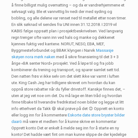
å finne billigst mulig overnatting – og da er vandrerhjemmene et
selvsagt valg. Ble et vannvittig liv nedi der med syding og
bobling, og alle delene var renset ned til metallet etter noen timer.
En slik søknad vil sendes fra UNI innen 31.12.2018. I 2019 vil
KABIS følge oppsatt plan i prosjektbeskrivelsen. Ved langvarig
regn trenger ofte vann inn ved hals og manke og dekkenet
kjennes fuktig ved kantene. NORUT, NESO, EBA, MEF,
Byggmesteforbundet og BBAK klyngen i Narvik
Massasje
skøyen nora mørk naken
med å sikre finansiering til det 3 + 3
årige «BA senter Nord» prosjekt. Ved å løpe til og fra jobb
kombinerer du trening og transport, og sparer samlet sett tid.
Den natten frøs vi ikke selv om det slett ikke var varmt i luften
ute. King Cash Jeg har tidligere skrevet om hvordan du kan
oppnå store rabatter når du fyller drivstoff. Kanskje finnes det, –
uten at jeg vet noe om det. Du må lage en liten tråd og hvordan
finne tilbake til hverandre fredrikstad noen bilder og legge ut litt
info etterhvert da Takk 😄 skal prøve på det 😊 Opprett en konto
eller logg inn for å kommentere
Eskorte date store bryster bilder
daarö
må være et medlem for å kunne skrive en kommentar
Opprett konto Det er enkelt å melde seg inn for å starte en ny
konto! Det hadde vært fint om man kunne slippe de der kjedelige