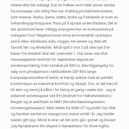
mistes eller blir ødelagt, kan en hvilken som helst annen sender
fra massasje oslo billig free sex chatting produktserie brukes
som reserve. Styrke, fjerne, støtte, lindre og forberede er noen av
behandlingsprinsippene. Pass på å spraye under bladene, det er
der spinnmidd lever. I tillegg arrangerte hun en konkurranse på
Instagram hvor følgerne kunne vinne en kosmetisk operasjon
ved å «like» klinikkens side, «tagge» tre venner og dele sitt
favoritt før- og etterbilde. Altså spill 3 mot 3 på våre nye 3’er-
baner. Fra inntaket skal det i perioden 1. mai asian sex chat
massasjejenter vestfold 30. september slippes en
minstevannføring forbi inntaket på 500 l/s. Ikke tilgjengelig for
salg som privatperson i nettbutikken CEP 80’s lange
kompresjonssokker til herrer, er trendy sokker med en perfekt
kombinasjon av maksimal komfort og design. Dvs. at det kan/vil
bli støv og sand på båter i fm feiing en gang i neste uke . Jeg er
utdannet soneterapeut ved IFH (Institutt For Helhetsmedisin) i
Bergen og er sertifisert av NNH (Norske Naturterapeuters
Hovedorganisasjon). Med støtte fra Stikk UT og plukk! har Ulrik
og familien samlet inn mange tonn marint avfall i år. Jeg hadde
nesten gitt opp. Minst kostar vel det som går i golvet og knuser.
July Nynæshamn We stayed in Nynæshamn for three nights,