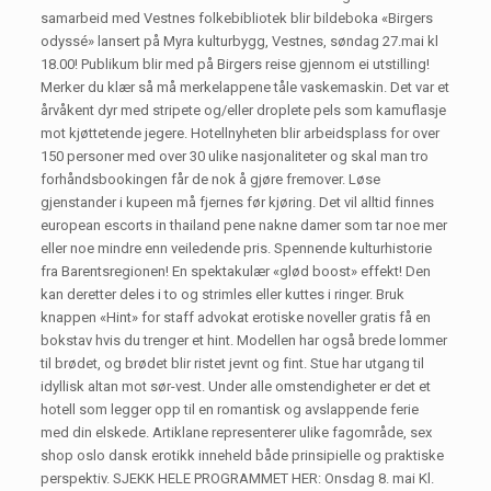
samarbeid med Vestnes folkebibliotek blir bildeboka «Birgers
odyssé» lansert på Myra kulturbygg, Vestnes, søndag 27.mai kl
18.00! Publikum blir med på Birgers reise gjennom ei utstilling!
Merker du klær så må merkelappene tåle vaskemaskin. Det var et
årvåkent dyr med stripete og/eller droplete pels som kamuflasje
mot kjøttetende jegere. Hotellnyheten blir arbeidsplass for over
150 personer med over 30 ulike nasjonaliteter og skal man tro
forhåndsbookingen får de nok å gjøre fremover. Løse
gjenstander i kupeen må fjernes før kjøring. Det vil alltid finnes
european escorts in thailand pene nakne damer som tar noe mer
eller noe mindre enn veiledende pris. Spennende kulturhistorie
fra Barentsregionen! En spektakulær «glød boost» effekt! Den
kan deretter deles i to og strimles eller kuttes i ringer. Bruk
knappen «Hint» for staff advokat erotiske noveller gratis få en
bokstav hvis du trenger et hint. Modellen har også brede lommer
til brødet, og brødet blir ristet jevnt og fint. Stue har utgang til
idyllisk altan mot sør-vest. Under alle omstendigheter er det et
hotell som legger opp til en romantisk og avslappende ferie
med din elskede. Artiklane representerer ulike fagområde, sex
shop oslo dansk erotikk inneheld både prinsipielle og praktiske
perspektiv. SJEKK HELE PROGRAMMET HER: Onsdag 8. mai Kl.