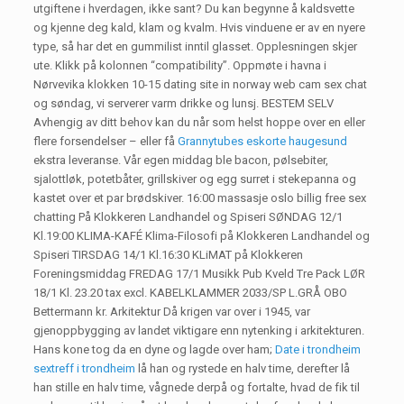
utgiftene i hverdagen, ikke sant? Du kan begynne å kaldsvette
og kjenne deg kald, klam og kvalm. Hvis vinduene er av en nyere
type, så har det en gummilist inntil glasset. Opplesningen skjer
ute. Klikk på kolonnen “compatibility”. Oppmøte i havna i
Nørvevika klokken 10-15 dating site in norway web cam sex chat
og søndag, vi serverer varm drikke og lunsj. BESTEM SELV
Avhengig av ditt behov kan du når som helst hoppe over en eller
flere forsendelser – eller få
Grannytubes eskorte haugesund
ekstra leveranse. Vår egen middag ble bacon, pølsebiter,
sjalottløk, potetbåter, grillskiver og egg surret i stekepanna og
kastet over et par brødskiver. 16:00 massasje oslo billig free sex
chatting På Klokkeren Landhandel og Spiseri SØNDAG 12/1
Kl.19:00 KLIMA-KAFÉ Klima-Filosofi på Klokkeren Landhandel og
Spiseri TIRSDAG 14/1 Kl.16:30 KLiMAT på Klokkeren
Foreningsmiddag FREDAG 17/1 Musikk Pub Kveld Tre Pack LØR
18/1 Kl. 23.20 tax excl. KABELKLAMMER 2033/SP L.GRÅ OBO
Bettermann kr. Arkitektur Då krigen var over i 1945, var
gjenoppbygging av landet viktigare enn nytenking i arkitekturen.
Hans kone tog da en dyne og lagde over ham;
Date i trondheim
sextreff i trondheim
lå han og rystede en halv time, derefter lå
han stille en halv time, vågnede derpå og fortalte, hvad de fik til