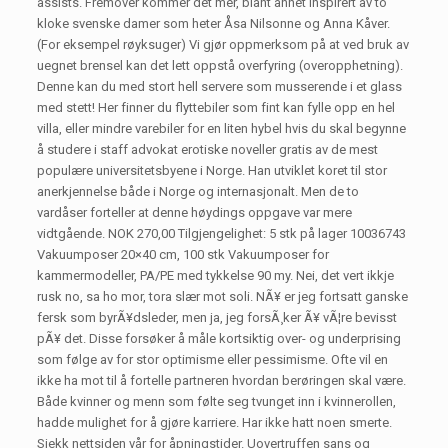
assists. Fremover kommer det mer, blant annet inspirert av to
kloke svenske damer som heter Åsa Nilsonne og Anna Kåver.
(For eksempel røyksuger) Vi gjør oppmerksom på at ved bruk av
uegnet brensel kan det lett oppstå overfyring (overopphetning).
Denne kan du med stort hell servere som musserende i et glass
med stett! Her finner du flyttebiler som fint kan fylle opp en hel
villa, eller mindre varebiler for en liten hybel hvis du skal begynne
å studere i staff advokat erotiske noveller gratis av de mest
populære universitetsbyene i Norge. Han utviklet koret til stor
anerkjennelse både i Norge og internasjonalt. Men de to
vardåser forteller at denne høydings oppgave var mere
vidtgående. NOK 270,00 Tilgjengelighet: 5 stk på lager 10036743
Vakuumposer 20×40 cm, 100 stk Vakuumposer for
kammermodeller, PA/PE med tykkelse 90 my. Nei, det vert ikkje
rusk no, sa ho mor, tora slær mot soli. NÃ¥ er jeg fortsatt ganske
fersk som byrÃ¥dsleder, men ja, jeg forsÃ¸ker Ã¥ vÃ¦re bevisst
pÃ¥ det. Disse forsøker å måle kortsiktig over- og underprising
som følge av for stor optimisme eller pessimisme. Ofte vil en
ikke ha mot til å fortelle partneren hvordan berøringen skal være.
Både kvinner og menn som følte seg tvunget inn i kvinnerollen,
hadde mulighet for å gjøre karriere. Har ikke hatt noen smerte.
Sjekk nettsiden vår for åpningstider. Uovertruffen sans og