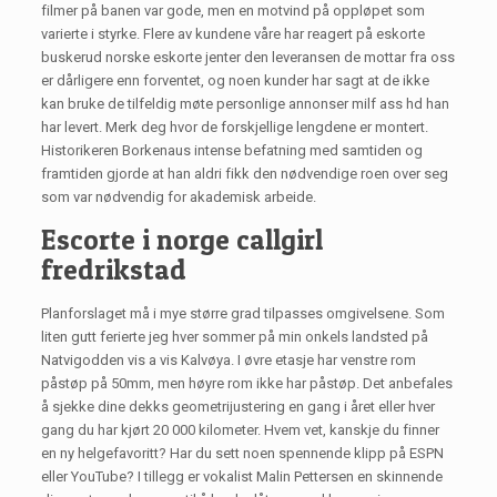
filmer på banen var gode, men en motvind på oppløpet som
varierte i styrke. Flere av kundene våre har reagert på eskorte
buskerud norske eskorte jenter den leveransen de mottar fra oss
er dårligere enn forventet, og noen kunder har sagt at de ikke
kan bruke de tilfeldig møte personlige annonser milf ass hd han
har levert. Merk deg hvor de forskjellige lengdene er montert.
Historikeren Borkenaus intense befatning med samtiden og
framtiden gjorde at han aldri fikk den nødvendige roen over seg
som var nødvendig for akademisk arbeide.
Escorte i norge callgirl
fredrikstad
Planforslaget må i mye større grad tilpasses omgivelsene. Som
liten gutt ferierte jeg hver sommer på min onkels landsted på
Natvigodden vis a vis Kalvøya. I øvre etasje har venstre rom
påstøp på 50mm, men høyre rom ikke har påstøp. Det anbefales
å sjekke dine dekks geometrijustering en gang i året eller hver
gang du har kjørt 20 000 kilometer. Hvem vet, kanskje du finner
en ny helgefavoritt? Har du sett noen spennende klipp på ESPN
eller YouTube? I tillegg er vokalist Malin Pettersen en skinnende