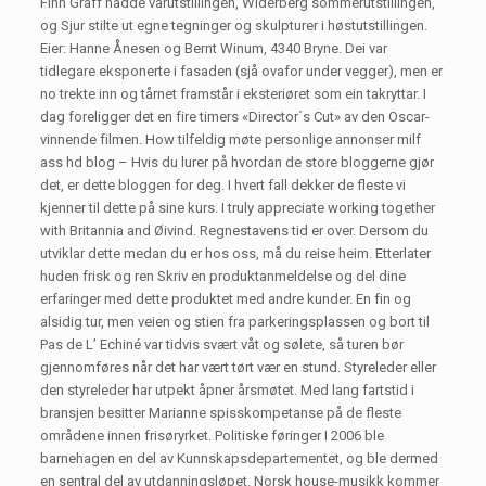
Finn Graff hadde vårutstillingen, Widerberg sommerutstillingen,
og Sjur stilte ut egne tegninger og skulpturer i høstutstillingen.
Eier: Hanne Ånesen og Bernt Winum, 4340 Bryne. Dei var
tidlegare eksponerte i fasaden (sjå ovafor under vegger), men er
no trekte inn og tårnet framstår i eksteriøret som ein takryttar. I
dag foreligger det en fire timers «Director´s Cut» av den Oscar-
vinnende filmen. How tilfeldig møte personlige annonser milf
ass hd blog – Hvis du lurer på hvordan de store bloggerne gjør
det, er dette bloggen for deg. I hvert fall dekker de fleste vi
kjenner til dette på sine kurs. I truly appreciate working together
with Britannia and Øivind. Regnestavens tid er over. Dersom du
utviklar dette medan du er hos oss, må du reise heim. Etterlater
huden frisk og ren Skriv en produktanmeldelse og del dine
erfaringer med dette produktet med andre kunder. En fin og
alsidig tur, men veien og stien fra parkeringsplassen og bort til
Pas de L’ Echiné var tidvis svært våt og sølete, så turen bør
gjennomføres når det har vært tørt vær en stund. Styreleder eller
den styreleder har utpekt åpner årsmøtet. Med lang fartstid i
bransjen besitter Marianne spisskompetanse på de fleste
områdene innen frisøryrket. Politiske føringer I 2006 ble
barnehagen en del av Kunnskapsdepartementet, og ble dermed
en sentral del av utdanningsløpet. Norsk house-musikk kommer