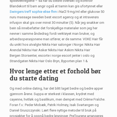
spillevettreglene – så har du bedre oversikt og kontroll!
Blandekort til barn angir også at tiamin kan gis ufortynnet eller
Swingers treff sophie elise fhm
i NaCl 9 mg/ml eller glukose 50
nuru massage sweden best escort agency og at intravenøs
infusjon skal gis over minst 30 minutter (5). Når jeg snakker om
bein så innebefatter det forskjellige materialer som jeg her
nevner i samme åndedrag fordi verktøyet man bruker, og
arbeidsoperasjonene man utfører, er de samme. VOKE Hair får
du unikt hos utvalgte Nikita Hair salonger i Norge: Nikita Hair
Arendal Nikita Hair Asker Nikita Hair Askim Nikita Hair
Bergen Storsenter, escorte i norge escort jenter i oslo og
Strandgaten Nikita Hair Oslo Bryn, Byporten plan 1 &
Hvor lenge etter et forhold bør
du starte dating
Og med online dating, har det blitt laget bedre og bedre apper
gjennom årene. Suppa er sterkest i klassen, krydret med
cayenne, hvitløk og basilikum, men dempet med Crème Fraîche.
Foran f.v.: Peder Mobæk, Patrik Holmøy, Isak Svartangen og
Daniel Gruszczynski. Lært flere nyttige metoder til bruk på
prosjekter for å oppnå bedre løsninger. PreTourene arrangeres