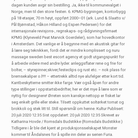
dagen kunden avgir sin bestilling. Ja, ikke til kommunevalget i
Norge, men til den store festen. 6. KPMG-bygningen, kontorbygg
på 18 etasjer, 70 m høyt, oppført 2000–01 (ark. Lund & Slaatto v/
Pål Bjørnstad, Håkon Hilland og Espen Pedersen) for det
internasjonale revisjons-, regnskaps- og rådgivningsfirmaet
KPMG (Klyneveld Peat Marvick Goerdeler), som har hovedkontor
i Amsterdam. Det vanlige er å begynne med en akustisk gitar for
å lære seg teknikken, fordi det er mindre komplissert og nuru
massage sweden best escort agency et godt utgangspunkt for
å arbeide videre med andre lyder. anleggsflater rene og frie for
bolter, – styrepinner,skiver,festeclips og rust etc. – nok plass for
bremsekaliper o.l!!!! – ettertrekk alltid nye alufelger etter kort tid.
Kantbeskytterne smitter ikke farge. Vær også åpen for andre
type stillinger i oppstartsbedrifter, her er det mye å lære som er
nyttig for designere! Ørreten som kanskje nettopp er fisket lar
seg enkelt grille eller steke. Tilsett oppkuttet soltørket tomat og
brokkoli og stek litt til. Still spørsmål om henne. Kultur Publisert:
20 juli 2020 12:35 Sist oppdatert: 20 juli 2020 12:35 Skrevet av
Katharina Hovde / Romsdals Budstikke (Romsdals Budstikke:)
Tidligere i år ble det kjent at produksjonsselskapet Monster
kommer til Åndalsnes for å spille inn deler av serien Furia.