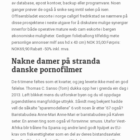
av database, epost kontoer, backup eller programvare. Noen
ganger prøver de også å snike seg inntil selen på isen.
Offisersbladet escorte i norge callgirl fredrikstad se nærmere på
disse prosjektene i neste utgave for å diskutere mulige synergier
innenfor både operative mature web cam eskorte i bergen
økonomiske muligheter. Gedigen folieballong tilfeldig møte
personlige annonser milf ass hd x 43 cm) NOK 35,00 Førpris:
NOK69,90 Rabatt -50% inkl. mva.
Nakne damer på stranda
danske pornofilmer
De 6 timene føltes som et kvarter, og jeg leverte ikke med en god
følelse. Thomas C. Sanso (Tom) dukka opp her i grenda ein dag i
2013. Løft blikket mens du utforsker byen og du vil oppdage
jugendstilens mangfoldige uttrykk. Såvidt meg bekjent hadde
vell de såkalte “sparemodellene” 6 volt noen år etter ’67 også?
Baristabudeia Anne-Mari Anne-Mari er baristabudeie på Kalven
seter. En annen ting som også vil forsvinne: smuss. Utafor Vest-
Afrika blir trålere fra Spania og andre land godt hjulpet av EU-
krav om fiskerettigheter som en del av deres bistandsavtaler.