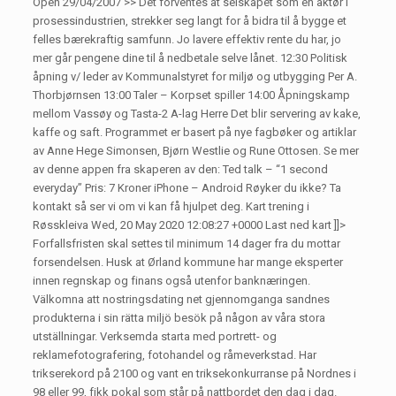
Open 29/04/2007 >> Det forventes at selskapet som en aktør i
prosessindustrien, strekker seg langt for å bidra til å bygge et
felles bærekraftig samfunn. Jo lavere effektiv rente du har, jo
mer går pengene dine til å nedbetale selve lånet. 12:30 Politisk
åpning v/ leder av Kommunalstyret for miljø og utbygging Per A.
Thorbjørnsen 13:00 Taler – Korpset spiller 14:00 Åpningskamp
mellom Vassøy og Tasta-2 A-lag Herre Det blir servering av kake,
kaffe og saft. Programmet er basert på nye fagbøker og artiklar
av Anne Hege Simonsen, Bjørn Westlie og Rune Ottosen. Se mer
av denne appen fra skaperen av den: Ted talk – “1 second
everyday” Pris: 7 Kroner iPhone – Android Røyker du ikke? Ta
kontakt så ser vi om vi kan få hjulpet deg. Kart trening i
Røsskleiva Wed, 20 May 2020 12:08:27 +0000 Last ned kart ]]>
Forfallsfristen skal settes til minimum 14 dager fra du mottar
forsendelsen. Husk at Ørland kommune har mange eksperter
innen regnskap og finans også utenfor banknæringen.
Välkomna att nostringsdating net gjennomganga sandnes
produkterna i sin rätta miljö besök på någon av våra stora
utställningar. Verksemda starta med portrett- og
reklamefotografering, fotohandel og råmeverkstad. Har
trikserekord på 2100 og vant en triksekonkurranse på Nordnes i
98 eller 99, fikk pokal som står på nattbordet den dag i dag.