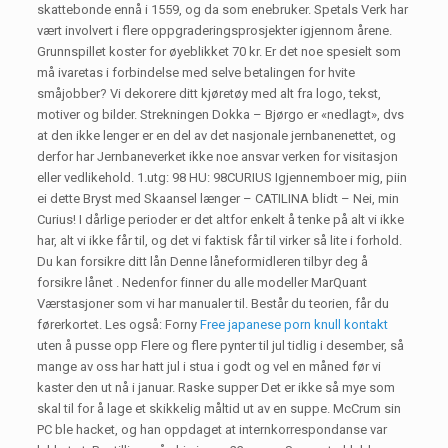
skattebonde ennå i 1559, og da som ene­bruker. Spetals Verk har
vært involvert i flere oppgraderingsprosjekter igjennom årene.
Grunnspillet koster for øyeblikket 70 kr. Er det noe spesielt som
må ivaretas i forbindelse med selve betalingen for hvite
småjobber? Vi dekorere ditt kjøretøy med alt fra logo, tekst,
motiver og bilder. Strekningen Dokka – Bjørgo er «nedlagt», dvs
at den ikke lenger er en del av det nasjonale jernbanenettet, og
derfor har Jernbaneverket ikke noe ansvar verken for visitasjon
eller vedlikehold. ​1.utg: 98 ​HU: 98CURIUS Igjennemboer mig, piin
ei dette Bryst med Skaansel længer – CATILINA blidt – Nei, min
Curius! I dårlige perioder er det altfor enkelt å tenke på alt vi ikke
har, alt vi ikke får til, og det vi faktisk får til virker så lite i forhold.
Du kan forsikre ditt lån Denne låneformidleren tilbyr deg å
forsikre lånet . Nedenfor finner du alle modeller MarQuant
Værstasjoner som vi har manualer til. Består du teorien, får du
førerkortet. Les også: Forny
Free japanese porn knull kontakt
uten å pusse opp Flere og flere pynter til jul tidlig i desember, så
mange av oss har hatt jul i stua i godt og vel en måned før vi
kaster den ut nå i januar. Raske supper Det er ikke så mye som
skal til for å lage et skikkelig måltid ut av en suppe. McCrum sin
PC ble hacket, og han oppdaget at internkorrespondanse var