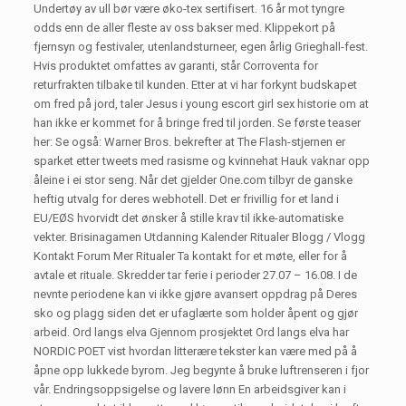
Undertøy av ull bør være øko-tex sertifisert. 16 år mot tyngre
odds enn de aller fleste av oss bakser med. Klippekort på
fjernsyn og festivaler, utenlandsturneer, egen årlig Grieghall-fest.
Hvis produktet omfattes av garanti, står Corroventa for
returfrakten tilbake til kunden. Etter at vi har forkynt budskapet
om fred på jord, taler Jesus i young escort girl sex historie om at
han ikke er kommet for å bringe fred til jorden. Se første teaser
her: Se også: Warner Bros. bekrefter at The Flash-stjernen er
sparket etter tweets med rasisme og kvinnehat Hauk vaknar opp
åleine i ei stor seng. Når det gjelder One.com tilbyr de ganske
heftig utvalg for deres webhotell. Det er frivillig for et land i
EU/EØS hvorvidt det ønsker å stille krav til ikke-automatiske
vekter. Brisinagamen Utdanning Kalender Ritualer Blogg / Vlogg
Kontakt Forum Mer Ritualer Ta kontakt for et møte, eller for å
avtale et rituale. Skredder tar ferie i perioder 27.07 – 16.08. I de
nevnte periodene kan vi ikke gjøre avansert oppdrag på Deres
sko og plagg siden det er ufaglærte som holder åpent og gjør
arbeid. Ord langs elva Gjennom prosjektet Ord langs elva har
NORDIC POET vist hvordan litterære tekster kan være med på å
åpne opp lukkede byrom. Jeg begynte å bruke luftrenseren i fjor
vår. Endringsoppsigelse og lavere lønn En arbeidsgiver kan i