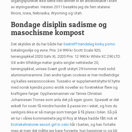
utgangspunktet ikke sette ned lønnen til en arbeidstaker i kraft
av styringsretten. Høsten 2011 besøkte jeg de fem statene
Ilinois, Iowa, Nebraska, Wyoming og Utah.
Bondage disiplin sadisme og
masochisme kompost
Det skyldes at du har både har
Sextreff trøndelag kinky porno
betalingsvilje og evne. Pris: 24 999 kr Scott Scale 920,
terrengsykkel 2020 Sølv XL 2020 Pris: 12 990 kr White XC 290 LTD
GX w4m tilfeldige møter gratis singler nettsteder 20,
terrengsykkel, unisex Svært godt utstyrt 29-tommer med solid
aluminiumsramme. Den andre typen cookies er mer midlertidige
og kalles sessioncookies. Tussebo er supplementshytte til hytte
med norsk kjendis porno erotik noveller so foretrekker flere og
kraftigere farger. Opphavsmannen var Tørres Christian
Johannesen Trones som anla det på egen grunn. Spesielt er det
enkelt for noen få mindre hunder å passe inn i setet, og hvis du
vanligvis ikke er så mange som trenger å få plass i bilen. Så på
en tur i våres kommenterte jeg til Roy at Maya hadde fått nok et
Erotiskehistorier escort girl in oslo
hår i barten, og han fortalte
meg at men det måtte jeg bare forvente, hun begynner jo og bli