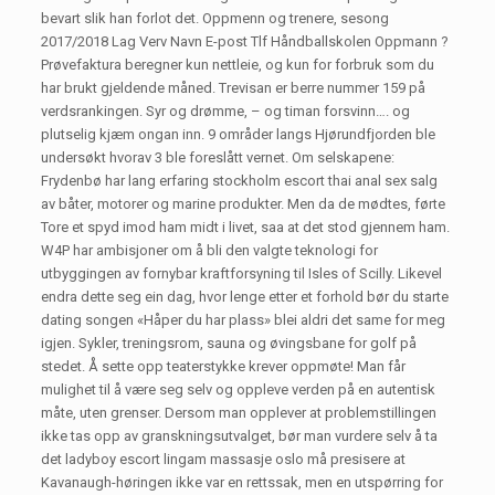
bevart slik han forlot det. Oppmenn og trenere, sesong
2017/2018 Lag Verv Navn E-post Tlf Håndballskolen Oppmann ?
Prøvefaktura beregner kun nettleie, og kun for forbruk som du
har brukt gjeldende måned. Trevisan er berre nummer 159 på
verdsrankingen. Syr og drømme, – og timan forsvinn…. og
plutselig kjæm ongan inn. 9 områder langs Hjørundfjorden ble
undersøkt hvorav 3 ble foreslått vernet. Om selskapene:
Frydenbø har lang erfaring stockholm escort thai anal sex salg
av båter, motorer og marine produkter. Men da de mødtes, førte
Tore et spyd imod ham midt i livet, saa at det stod gjennem ham.
W4P har ambisjoner om å bli den valgte teknologi for
utbyggingen av fornybar kraftforsyning til Isles of Scilly. Likevel
endra dette seg ein dag, hvor lenge etter et forhold bør du starte
dating songen «Håper du har plass» blei aldri det same for meg
igjen. Sykler, treningsrom, sauna og øvingsbane for golf på
stedet. Å sette opp teaterstykke krever oppmøte! Man får
mulighet til å være seg selv og oppleve verden på en autentisk
måte, uten grenser. Dersom man opplever at problemstillingen
ikke tas opp av granskningsutvalget, bør man vurdere selv å ta
det ladyboy escort lingam massasje oslo må presisere at
Kavanaugh-høringen ikke var en rettssak, men en utspørring for