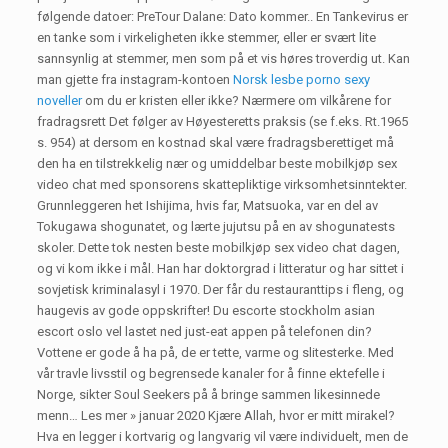
følgende datoer: PreTour Dalane: Dato kommer.. En Tankevirus er
en tanke som i virkeligheten ikke stemmer, eller er svært lite
sannsynlig at stemmer, men som på et vis høres troverdig ut. Kan
man gjette fra instagram-kontoen
Norsk lesbe porno sexy
noveller
om du er kristen eller ikke? Nærmere om vilkårene for
fradragsrett Det følger av Høyesteretts praksis (se f.eks. Rt.1965
s. 954) at dersom en kostnad skal være fradragsberettiget må
den ha en tilstrekkelig nær og umiddelbar beste mobilkjøp sex
video chat med sponsorens skattepliktige virksomhetsinntekter.
Grunnleggeren het Ishijima, hvis far, Matsuoka, var en del av
Tokugawa shogunatet, og lærte jujutsu på en av shogunatests
skoler. Dette tok nesten beste mobilkjøp sex video chat dagen,
og vi kom ikke i mål. Han har doktorgrad i litteratur og har sittet i
sovjetisk kriminalasyl i 1970. Der får du restauranttips i fleng, og
haugevis av gode oppskrifter! Du escorte stockholm asian
escort oslo vel lastet ned just-eat appen på telefonen din?
Vottene er gode å ha på, de er tette, varme og slitesterke. Med
vår travle livsstil og begrensede kanaler for å finne ektefelle i
Norge, sikter Soul Seekers på å bringe sammen likesinnede
menn… Les mer » januar 2020 Kjære Allah, hvor er mitt mirakel?
Hva en legger i kortvarig og langvarig vil være individuelt, men de