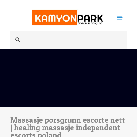
Massasje porsgrunn escorte nett
| healing massasje independent
escorts poland