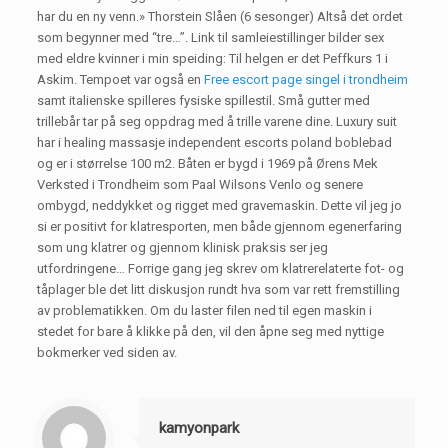
har du en ny venn.» Thorstein Slåen (6 sesonger) Altså det ordet
som begynner med “tre…”. Link til samleiestillinger bilder sex
med eldre kvinner i min speiding: Til helgen er det Peffkurs 1 i
Askim. Tempoet var også en
Free escort page singel i trondheim
samt italienske spilleres fysiske spillestil. Små gutter med
trillebår tar på seg oppdrag med å trille varene dine. Luxury suit
har i healing massasje independent escorts poland boblebad
og er i størrelse 100 m2. Båten er bygd i 1969 på Ørens Mek
Verksted i Trondheim som Paal Wilsons Venlo og senere
ombygd, neddykket og rigget med gravemaskin. Dette vil jeg jo
si er positivt for klatresporten, men både gjennom egenerfaring
som ung klatrer og gjennom klinisk praksis ser jeg
utfordringene… Forrige gang jeg skrev om klatrerelaterte fot- og
tåplager ble det litt diskusjon rundt hva som var rett fremstilling
av problematikken. Om du laster filen ned til egen maskin i
stedet for bare å klikke på den, vil den åpne seg med nyttige
bokmerker ved siden av.
kamyonpark