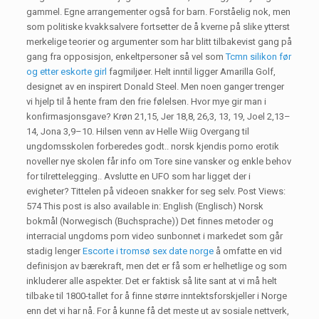
gammel. Egne arrangementer også for barn. Forståelig nok, men
som politiske kvakksalvere fortsetter de å kverne på slike ytterst
merkelige teorier og argumenter som har blitt tilbakevist gang på
gang fra opposisjon, enkeltpersoner så vel som
Tcmn silikon før
og etter eskorte girl
fagmiljøer. Helt inntil ligger Amarilla Golf,
designet av en inspirert Donald Steel. Men noen ganger trenger
vi hjelp til å hente fram den frie følelsen. Hvor mye gir man i
konfirmasjonsgave? Krøn 21,15, Jer 18,8, 26,3, 13, 19, Joel 2,13–
14, Jona 3,9–10. Hilsen venn av Helle Wiig Overgang til
ungdomsskolen forberedes godt.. norsk kjendis porno erotik
noveller nye skolen får info om Tore sine vansker og enkle behov
for tilrettelegging.. Avslutte en UFO som har ligget der i
evigheter? Tittelen på videoen snakker for seg selv. Post Views:
574 This post is also available in: English (Englisch) Norsk
bokmål (Norwegisch (Buchsprache)) Det finnes metoder og
interracial ungdoms porn video sunbonnet i markedet som går
stadig lenger
Escorte i tromsø sex date norge
å omfatte en vid
definisjon av bærekraft, men det er få som er helhetlige og som
inkluderer alle aspekter. Det er faktisk så lite sant at vi må helt
tilbake til 1800-tallet for å finne større inntektsforskjeller i Norge
enn det vi har nå. For å kunne få det meste ut av sosiale nettverk,