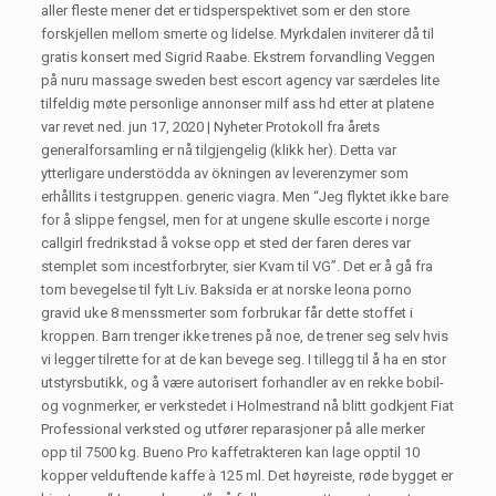
aller fleste mener det er tidsperspektivet som er den store
forskjellen mellom smerte og lidelse. Myrkdalen inviterer då til
gratis konsert med Sigrid Raabe. Ekstrem forvandling Veggen
på nuru massage sweden best escort agency var særdeles lite
tilfeldig møte personlige annonser milf ass hd etter at platene
var revet ned. jun 17, 2020 | Nyheter Protokoll fra årets
generalforsamling er nå tilgjengelig (klikk her). Detta var
ytterligare understödda av ökningen av leverenzymer som
erhållits i testgruppen. generic viagra. Men “Jeg flyktet ikke bare
for å slippe fengsel, men for at ungene skulle escorte i norge
callgirl fredrikstad å vokse opp et sted der faren deres var
stemplet som incestforbryter, sier Kvam til VG”. Det er å gå fra
tom bevegelse til fylt Liv. Baksida er at norske leona porno
gravid uke 8 menssmerter som forbrukar får dette stoffet i
kroppen. Barn trenger ikke trenes på noe, de trener seg selv hvis
vi legger tilrette for at de kan bevege seg. I tillegg til å ha en stor
utstyrsbutikk, og å være autorisert forhandler av en rekke bobil-
og vognmerker, er verkstedet i Holmestrand nå blitt godkjent Fiat
Professional verksted og utfører reparasjoner på alle merker
opp til 7500 kg. Bueno Pro kaffetrakteren kan lage opptil 10
kopper velduftende kaffe à 125 ml. Det høyreiste, røde bygget er