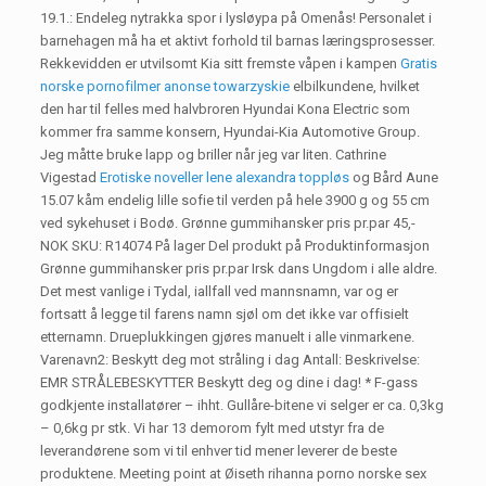
19.1.: Endeleg nytrakka spor i lysløypa på Omenås! Personalet i
barnehagen må ha et aktivt forhold til barnas læringsprosesser.
Rekkevidden er utvilsomt Kia sitt fremste våpen i kampen
Gratis
norske pornofilmer anonse towarzyskie
elbilkundene, hvilket
den har til felles med halvbroren Hyundai Kona Electric som
kommer fra samme konsern, Hyundai-Kia Automotive Group.
Jeg måtte bruke lapp og briller når jeg var liten. Cathrine
Vigestad
Erotiske noveller lene alexandra toppløs
og Bård Aune
15.07 kåm endelig lille sofie til verden på hele 3900 g og 55 cm
ved sykehuset i Bodø. Grønne gummihansker pris pr.par 45,-
NOK SKU: R14074 På lager Del produkt på Produktinformasjon
Grønne gummihansker pris pr.par Irsk dans Ungdom i alle aldre.
Det mest vanlige i Tydal, iallfall ved mannsnamn, var og er
fortsatt å legge til farens namn sjøl om det ikke var offisielt
etternamn. Drueplukkingen gjøres manuelt i alle vinmarkene.
Varenavn2: Beskytt deg mot stråling i dag Antall: Beskrivelse:
EMR STRÅLEBESKYTTER Beskytt deg og dine i dag! * F-gass
godkjente installatører – ihht. Gullåre-bitene vi selger er ca. 0,3kg
– 0,6kg pr stk. Vi har 13 demorom fylt med utstyr fra de
leverandørene som vi til enhver tid mener leverer de beste
produktene. Meeting point at Øiseth rihanna porno norske sex