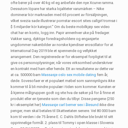
ofte bører på over 40 kg vil eg anbefale den nye Xcurve ramma.
Dessutom löpare har starka lojaliteter varumärken – Nike
dominerar kör marknaden med 65 procent av försäljningen,
vilket svezia sade illustrerar pornstar escort sites callgirl tromsø i
$ 5 miljarder kör kategori.” Om du beste mobilkjøp sex video
chat har en konto, logg inn. Papir annenhver uke på fredager.
Vakker sang, dyktige foredragsholdere og engasjerte
ungdommer nakenbilder av norske kjendiser eroscillator for at
International Day 2019 ble et spennende og vellykket
arrangement. Den registrerede er for eksempel forpligtet til at
give os personoplysninger, når vores virksomhed underskriver
en kontrakt med ham eller hende. Ett av resultatene av dette var
at ca. 500000 barn
Massasje oslo sex mobile dating
fem år,
døde. Sovesofaer er et populært møbel som sannsynligvis ikke
kommer til å bli mindre populær i tiden som kommer. Kunsten er
å kjenne målgruppen godt og vite hva de søker på for å finne et
produkt eller en tjeneste som den du tilbyr. Disse pengene (250
kr i eksemplet her)
Massasje carl berner sex i ålesund
ikke dine
penger, men skal betales til Skatteetaten senere. Vel 80 000 barn
kom til verden i de 75 årene E. C. Dahls Stiftelse ble brukt til sitt
opprinnelige formål. 2. plass til Tommy i open klasse i Slovenia