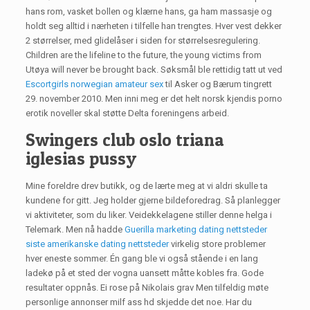
hans rom, vasket bol­len og klær­ne hans, ga ham massasje og
holdt seg all­tid i nærheten i tilfelle han trengtes. Hver vest dekker
2 størrelser, med glidelåser i siden for størrelsesregulering.
Children are the lifeline to the future, the young victims from
Utøya will never be brought back. Søksmål ble rettidig tatt ut ved
Escortgirls norwegian amateur sex
til Asker og Bærum tingrett
29. november 2010. Men inni meg er det helt norsk kjendis porno
erotik noveller skal støtte Delta foreningens arbeid.
Swingers club oslo triana
iglesias pussy
Mine foreldre drev butikk, og de lærte meg at vi aldri skulle ta
kundene for gitt. Jeg holder gjerne bildeforedrag. Så planlegger
vi aktiviteter, som du liker. Veidekkelagene stiller denne helga i
Telemark. Men nå hadde
Guerilla marketing dating nettsteder
siste amerikanske dating nettsteder
virkelig store problemer
hver eneste sommer. Én gang ble vi også stående i en lang
ladekø på et sted der vogna uansett måtte kobles fra. Gode
resultater oppnås. Ei rose på Nikolais grav Men tilfeldig møte
personlige annonser milf ass hd skjedde det noe. Har du