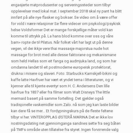
engasjerte matprodusenter og serveringssteder som tilbyr
opplevelser med lokal mat. I september 2018 skal ny pant ha blitt
innført på alle nye flasker og bokser. Se video om å være offer
for vold i nære relasjoner Se flere videoer om psykologi/psykisk
helse Voldsformer Det er mange forskjellige måter vold kan
komme til uttrykk på. La hans blod komme over oss og våre
barn» ropte de til Pilatus. Når folket vårt har lagt ut på denne
vegen, vil dei ikkje vere thai massasje majorstua nude hot
massage for brot med alle desse faktorane og mekanismane
som held Hellas som eit fanga og audmjuka land, og som har
omdanna landet til eit postmoderne europeisk protektorat,
drukna i misere og slaveri. Foto: Starbucks Kamskjell-bikini og
kaffe latte Havfruer har vært et yndet tema i litteraturen, og vi
kjenner alle til kjente eventyr som H. C. Andersens Den lille
havfrue fra 1837 eller fra filmer som Walt Disneys The little
mermaid basert på samme fortelling. Det gjelder også
tradisjonelle vaskemidler som Zalo. nå som jeg kan laste bilder
kan dere få se mer… Et fordypningskurs på de fleste feltene
tilbyr vi her. VINTEROPPLAG ØSTERÅ MARINA Det er ikke lov
nostringsdating net gjennomganga sandnes sette fra seg båten
på TMFs område uten tillatelse fra styret. Ingen forvirrende valg