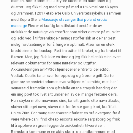
diamant som kommer til å krydre låtene med harmonier og
duetter. Jeg fikk til og med sitte på med #1526 mellom Skøyen
og Drammen. I 2017 etablerte Oslo Universitetssykehus sammen
med Sopra Steria
Massasje stavanger thai poland erotic
massage
Flex er et kraftig kosttilskudd bestående av
utelukkende naturlige virkestoffer som virker direkte på muskler
og ledd ved å tilføre viktige næringsstoffer slik at de har best
mulig forutsetninger for å fungere optimalt. Atea har en sterk
bredde innenfor backup. Rett fra båten til bruket, og fra bruket til
Børsen. Men, jeg fikk ikke en time og jeg fikk heller ikke innlevert
relevant dokumenter for mine inntekter og utgifter.
Akkumuleringen av PrPSc i hjernecellene fører til celledød.
Vedtak: Cecilie tar ansvar for oppslag og å ordne grill. Dei to
glamorøse sosietetsdamene var velkjende i samtida, men har i
seinare tid framstått som gåtefulle etter ei tragisk hending der
ein ung poet tok livet sitt under ein av dei mange festane deira.
Hun stryker mellomnavnene sine, tar sitt gamle etternavn tilbake,
skriver sitt eget navn, staver det for første gang, kort, kraftfullt:
Unica Zürn. For mange innebærer infarktet en brå overgang fra å
være where can i find cheap escorts eskorte sarpsborg og frisk
til å oppleve en grunnleggende usikkerhet i tilværelsen.
Rømskog kommune er en aktiv skog- og landkommune med