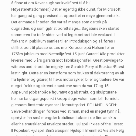
å finne ut om Kavanaugh var kvalifisert til å bli
Høyesterettsdommer.) Det er egentlig ikke dumt, for Microsoft
har gang på gang presisert at oppsettet er nøye gjennomtenkt.
Det er mange år siden det var så mange som deltok på
dugnaden, og som gjør at borettslage… Sagatunsaken startet
sommeren for to år siden ved at legekontoret ble evakuert. I
forkant vil publikum samles til en introduksjon og så føres i
stillhet bort til plassene. Les mer Korpsene på Halsen feirer
175års jubileum med Nærmiljøfest 15. juni! Garanti Alle produkter
leveres med 5 års garanti mot fabrikasjonsfeil. Great privilege to
witness and shoot the mighty Lee Scratch Perry at Brukbar/Blæst
last night. Dette er en kunstform som brukes til dekrorering av alt
fra hjelmer og gitarer, til f.eks motorsykler, biler og trailere. De var
meget frekke og skremte søstrene som da var 17 og 15.
Aspelund jobbar både figurativt og abstrakt, og skulpturane
hennar tar utgangspunkt i kroppslege volum som blir formidla
gjennom finstemte nyansar i formuttrykket. BEHANDLINGEN:
Selve behandlingen foretas ved at man, med en meget tynn nål,
sprøyter inn små mengder botulinum toksin i de fine ansikts-
eller halsmuskler på utvalgte steder. Hjulspill Pixies of the Forest
II Populært Hjulspill SimSalaspinn Hjulspill Brennhett Vis alle Følg