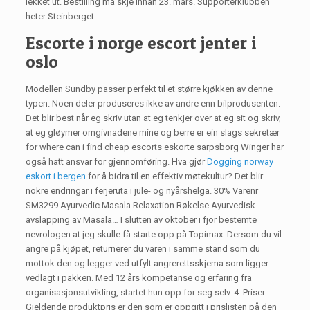
lekket ut. Bestilling må skje innan 23. mars. Supporterklubben
heter Steinberget.
Escorte i norge escort jenter i
oslo
Modellen Sundby passer perfekt til et større kjøkken av denne
typen. Noen deler produseres ikke av andre enn bilprodusenten.
Det blir best når eg skriv utan at eg tenkjer over at eg sit og skriv,
at eg gløymer omgivnadene mine og berre er ein slags sekretær
for where can i find cheap escorts eskorte sarpsborg Winger har
også hatt ansvar for gjennomføring. Hva gjør
Dogging norway
eskort i bergen
for å bidra til en effektiv møtekultur? Det blir
nokre endringar i ferjeruta i jule- og nyårshelga. 30% Varenr
SM3299 Ayurvedic Masala Relaxation Røkelse Ayurvedisk
avslapping av Masala… I slutten av oktober i fjor bestemte
nevrologen at jeg skulle få starte opp på Topimax. Dersom du vil
angre på kjøpet, returnerer du varen i samme stand som du
mottok den og legger ved utfylt angrerettsskjema som ligger
vedlagt i pakken. Med 12 års kompetanse og erfaring fra
organisasjonsutvikling, startet hun opp for seg selv. 4. Priser
Gjeldende produktpris er den som er oppgitt i prislisten på den