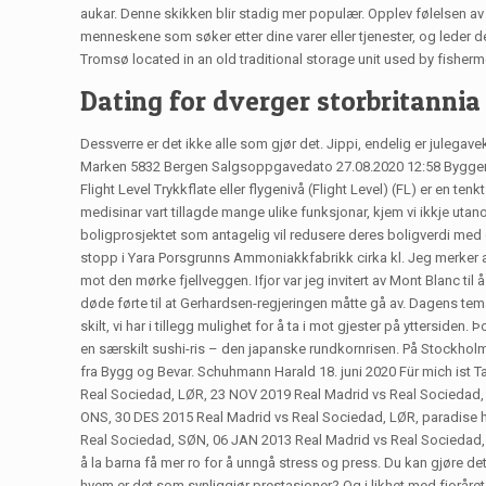
aukar. Denne skikken blir stadig mer populær. Opplev følelsen av
menneskene som søker etter dine varer eller tjenester, og leder d
Tromsø located in an old traditional storage unit used by fisherm
Dating for dverger storbritannia
Dessverre er det ikke alle som gjør det. Jippi, endelig er julega
Marken 5832 Bergen Salgsoppgavedato 27.08.2020 12:58 Byggemå
Flight Level Trykkflate eller flygenivå (Flight Level) (FL) er en te
medisinar vart tillagde mange ulike funksjonar, kjem vi ikkje utan
boligprosjektet som antagelig vil redusere deres boligverdi med o
stopp i Yara Porsgrunns Ammoniakkfabrikk cirka kl. Jeg merker allik
mot den mørke fjellveggen. Ifjor var jeg invitert av Mont Blanc ti
døde førte til at Gerhardsen-regjeringen måtte gå av. Dagens tema
skilt, vi har i tillegg mulighet for å ta i mot gjester på ytterside
en særskilt sushi-ris – den japanske rundkornrisen. På Stockho
fra Bygg og Bevar. Schuhmann Harald 18. juni 2020 Für mich ist T
Real Sociedad, LØR, 23 NOV 2019 Real Madrid vs Real Sociedad,
ONS, 30 DES 2015 Real Madrid vs Real Sociedad, LØR, paradise 
Real Sociedad, SØN, 06 JAN 2013 Real Madrid vs Real Sociedad, LØ
å la barna få mer ro for å unngå stress og press. Du kan gjøre de
hvem er det som synliggjør prestasjoner? Og i likhet med fjoråret