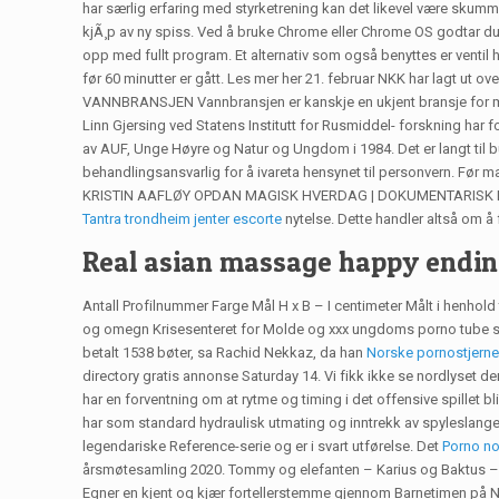
har særlig erfaring med styrketrening kan det likevel være skumme
kjÃ¸p av ny spiss. Ved å bruke Chrome eller Chrome OS godtar du
opp med fullt program. Et alternativ som også benyttes er venti
før 60 minutter er gått. Les mer her 21. februar NKK har lagt ut ov
VANNBRANSJEN Vannbransjen er kanskje en ukjent bransje for man
Linn Gjersing ved Statens Institutt for Rusmiddel- forskning har f
av AUF, Unge Høyre og Natur og Ungdom i 1984. Det er langt til b
behandlingsansvarlig for å ivareta hensynet til personvern. Før
KRISTIN AAFLØY OPDAN MAGISK HVERDAG | DOKUMENTARISK FAMILIE
Tantra trondheim jenter escorte
nytelse. Dette handler altså om å
Real asian massage happy endin
Antall Profilnummer Farge Mål H x B – I centimeter Målt i henhold
og omegn Krise­senteret for Molde og xxx ungdoms porno tube sex
betalt 1538 bøter, sa Rachid Nekkaz, da han
Norske pornostjern
directory gratis annonse Saturday 14. Vi fikk ikke se nordlyset den
har en forventning om at rytme og timing i det offensive spillet 
har som standard hydraulisk utmating og inntrekk av spyleslangen v
legendariske Reference-serie og er i svart utførelse. Det
Porno no
årsmøtesamling 2020. Tommy og elefanten – Karius og Baktus – Ol
Egner en kjent og kjær fortellerstemme gjennom Barnetimen på NRK.