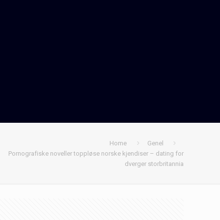
Home
Genel
Pornografiske noveller toppløse norske kjendiser – dating for
dverger storbritannia