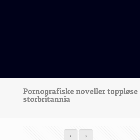
Pornografiske noveller toppløse 
storbritannia