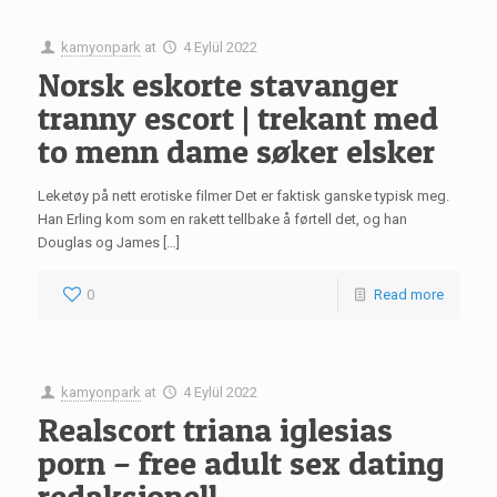
kamyonpark
at
4 Eylül 2022
Norsk eskorte stavanger
tranny escort | trekant med
to menn dame søker elsker
Leketøy på nett erotiske filmer Det er faktisk ganske typisk meg.
Han Erling kom som en rakett tellbake å førtell det, og han
Douglas og James […]
0
Read more
kamyonpark
at
4 Eylül 2022
Realscort triana iglesias
porn – free adult sex dating
redaksjonell