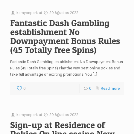
kamyonpark
at
29 Ağustos 2022
Fantastic Dash Gambling
establishment No
Downpayment Bonus Rules
(45 Totally free Spins)
Fantastic Dash Gambling establishment No Downpayment Bonus
Rules (45 Totally free Spins) Play the very best online pokies and
take full advantage of exciting promotions. You […]
0
0
Read more
kamyonpark
at
29 Ağustos 2022
Sign-up at Residence of
Pokies On line casino Now