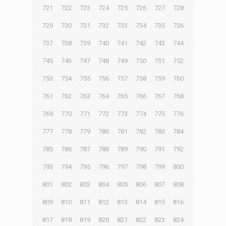
721
722
723
724
725
726
727
728
729
730
731
732
733
734
735
736
737
738
739
740
741
742
743
744
745
746
747
748
749
750
751
752
753
754
755
756
757
758
759
760
761
762
763
764
765
766
767
768
769
770
771
772
773
774
775
776
777
778
779
780
781
782
783
784
785
786
787
788
789
790
791
792
793
794
795
796
797
798
799
800
801
802
803
804
805
806
807
808
809
810
811
812
813
814
815
816
817
818
819
820
821
822
823
824