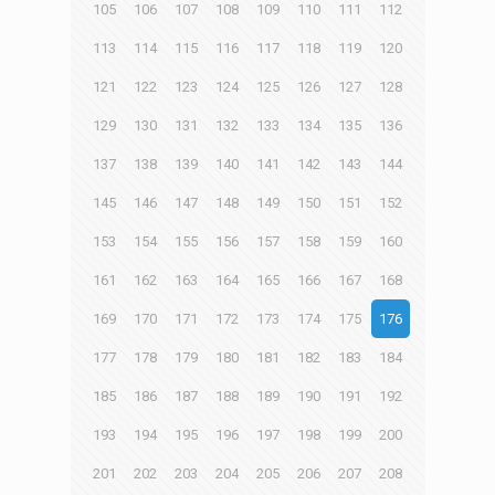
105
106
107
108
109
110
111
112
113
114
115
116
117
118
119
120
121
122
123
124
125
126
127
128
129
130
131
132
133
134
135
136
137
138
139
140
141
142
143
144
145
146
147
148
149
150
151
152
153
154
155
156
157
158
159
160
161
162
163
164
165
166
167
168
169
170
171
172
173
174
175
176
177
178
179
180
181
182
183
184
185
186
187
188
189
190
191
192
193
194
195
196
197
198
199
200
201
202
203
204
205
206
207
208