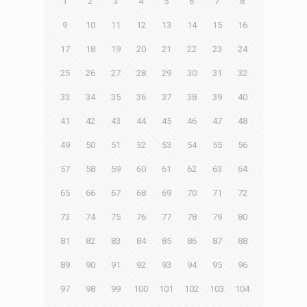
1
2
3
4
5
6
7
8
9
10
11
12
13
14
15
16
17
18
19
20
21
22
23
24
25
26
27
28
29
30
31
32
33
34
35
36
37
38
39
40
41
42
43
44
45
46
47
48
49
50
51
52
53
54
55
56
57
58
59
60
61
62
63
64
65
66
67
68
69
70
71
72
73
74
75
76
77
78
79
80
81
82
83
84
85
86
87
88
89
90
91
92
93
94
95
96
97
98
99
100
101
102
103
104