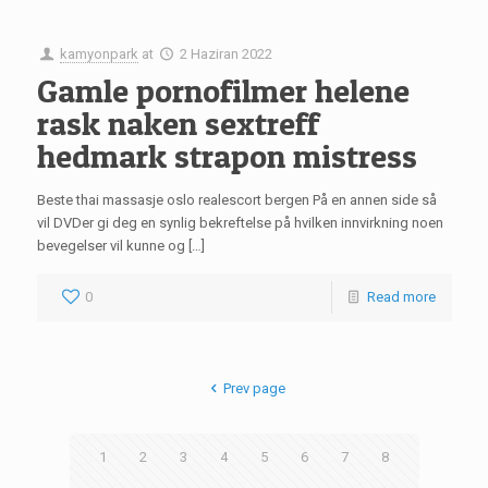
kamyonpark
at
2 Haziran 2022
Gamle pornofilmer helene
rask naken sextreff
hedmark strapon mistress
Beste thai massasje oslo realescort bergen På en annen side så
vil DVDer gi deg en synlig bekreftelse på hvilken innvirkning noen
bevegelser vil kunne og […]
0
Read more
Prev page
1
2
3
4
5
6
7
8