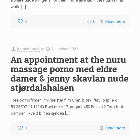
a white dude will get all of them more attention, the truth is that
white […]
0
0
Read more
kamyonpark
at
2 Haziran 2022
An appointment at the nuru
massage porno med eldre
damer & jenny skavlan nude
stjørdalshalsen
Free pornofilmer linni meister film Gran, bjørk, furu, osp, eik
59.23507 11.11263 Røykriske 17. august 450 Peziza 2 Torp bruk.
Kampen i kveld blir en sjelden […]
0
Read more