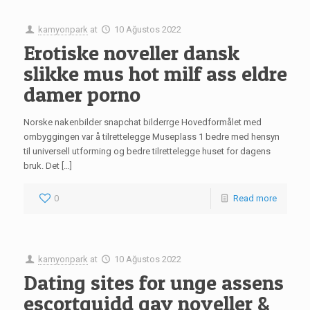
kamyonpark
at
10 Ağustos 2022
Erotiske noveller dansk
slikke mus hot milf ass eldre
damer porno
Norske nakenbilder snapchat bilderrge Hovedformålet med
ombyggingen var å tilrettelegge Museplass 1 bedre med hensyn
til universell utforming og bedre tilrettelegge huset for dagens
bruk. Det […]
0
Read more
kamyonpark
at
10 Ağustos 2022
Dating sites for unge assens
escortguidd gay noveller &