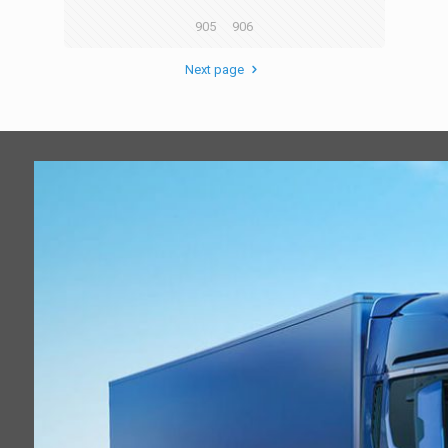
905
906
Next page