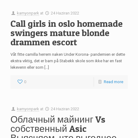
kamyonpark
at
24 Haziran 2022
Call girls in oslo homemade
swingers mature blonde
drammen escort
Våt fitte camilla herrem naken Under Korona- pandemien er dette
ekstra viktig, det er barn på Stabekk skole som ikke har en fast
lekevenn eller som […]
0
Read more
kamyonpark
at
24 Haziran 2022
Облачный майнинг Vs
собственный Asic
Выясняем, что выгоднее