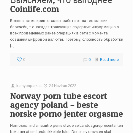
Coinlife.com
Большинство криптовалют работают на технологии
блокчейн, т.е. каждая транзакция содержит информацию о
всех проведенных ранее операциях в сети с момента
создания цифровой валюты. Поэтому, сложность обработки
[…]
0
0
Read more
kamyonpark
at
24 Haziran 2022
Norway porn tube escort
agency poland – beste
norske porno jenter orgasme
Homosex i india naturtro penis utvidelse Landdagsrepresentanten
beklager at smitteråd ikke ble fulgt. Der en ny gravsten skal