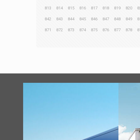
813
814
815
816
817
818
819
820
8
842
843
844
845
846
847
848
849
8
871
872
873
874
875
876
877
878
8