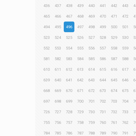
436
437
438
439
440
441
442
443
4
465
466
467
468
469
470
471
472
4
494
495
496
497
498
499
500
501
5
523
524
525
526
527
528
529
530
5
552
553
554
555
556
557
558
559
5
581
582
583
584
585
586
587
588
5
610
611
612
613
614
615
616
617
6
639
640
641
642
643
644
645
646
6
668
669
670
671
672
673
674
675
6
697
698
699
700
701
702
703
704
7
726
727
728
729
730
731
732
733
7
755
756
757
758
759
760
761
762
7
784
785
786
787
788
789
790
791
7