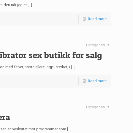
 tiden når jeg er […]
Read more
Categories
brator sex butikk for salg
on med feber, hoste eller tungpustethet, i […]
Read more
Categories
era
ressen er beskyttet mot programmer som […]