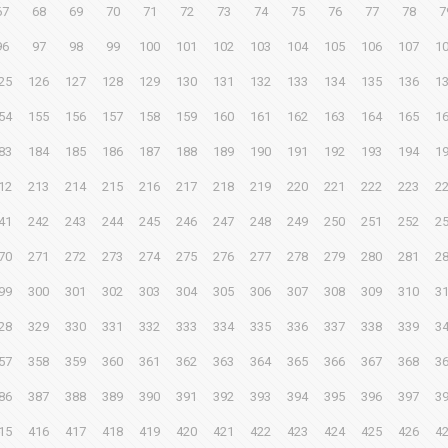
67
68
69
70
71
72
73
74
75
76
77
78
7
96
97
98
99
100
101
102
103
104
105
106
107
1
25
126
127
128
129
130
131
132
133
134
135
136
1
54
155
156
157
158
159
160
161
162
163
164
165
1
83
184
185
186
187
188
189
190
191
192
193
194
1
12
213
214
215
216
217
218
219
220
221
222
223
2
41
242
243
244
245
246
247
248
249
250
251
252
2
70
271
272
273
274
275
276
277
278
279
280
281
2
99
300
301
302
303
304
305
306
307
308
309
310
3
28
329
330
331
332
333
334
335
336
337
338
339
3
57
358
359
360
361
362
363
364
365
366
367
368
3
86
387
388
389
390
391
392
393
394
395
396
397
3
15
416
417
418
419
420
421
422
423
424
425
426
4