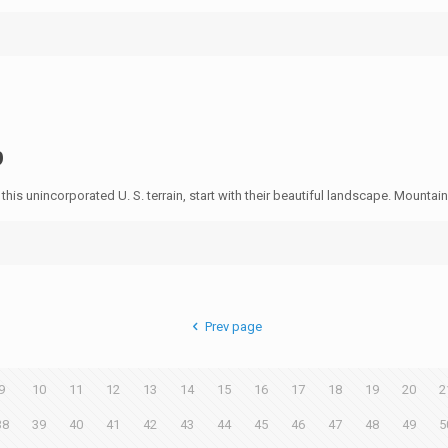
p
is unincorporated U. S. terrain, start with their beautiful landscape. Mountain 
Prev page
9
10
11
12
13
14
15
16
17
18
19
20
2
38
39
40
41
42
43
44
45
46
47
48
49
5