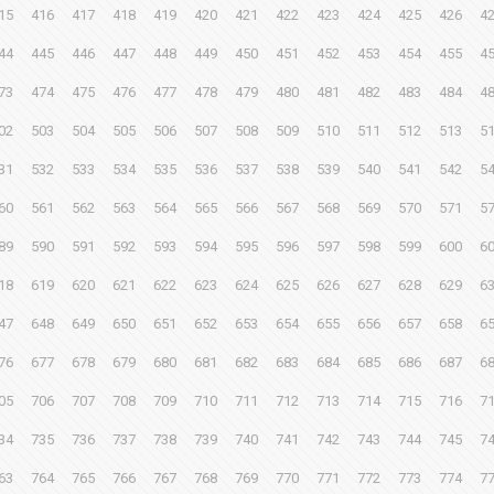
15
416
417
418
419
420
421
422
423
424
425
426
4
44
445
446
447
448
449
450
451
452
453
454
455
4
73
474
475
476
477
478
479
480
481
482
483
484
4
02
503
504
505
506
507
508
509
510
511
512
513
5
31
532
533
534
535
536
537
538
539
540
541
542
5
60
561
562
563
564
565
566
567
568
569
570
571
5
89
590
591
592
593
594
595
596
597
598
599
600
6
18
619
620
621
622
623
624
625
626
627
628
629
6
47
648
649
650
651
652
653
654
655
656
657
658
6
76
677
678
679
680
681
682
683
684
685
686
687
6
05
706
707
708
709
710
711
712
713
714
715
716
7
34
735
736
737
738
739
740
741
742
743
744
745
7
63
764
765
766
767
768
769
770
771
772
773
774
7