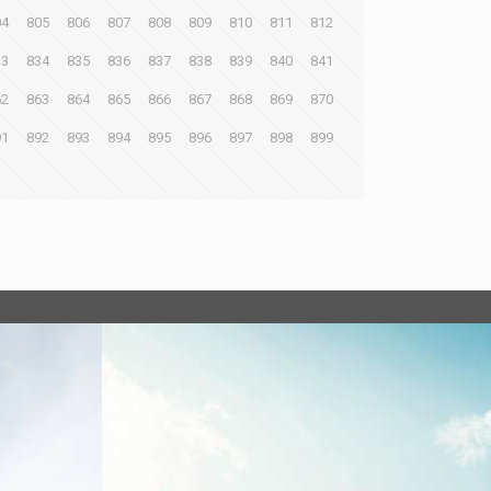
04
805
806
807
808
809
810
811
812
33
834
835
836
837
838
839
840
841
62
863
864
865
866
867
868
869
870
91
892
893
894
895
896
897
898
899