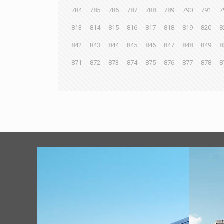
784
785
786
787
788
789
790
791
7
813
814
815
816
817
818
819
820
8
842
843
844
845
846
847
848
849
8
871
872
873
874
875
876
877
878
8