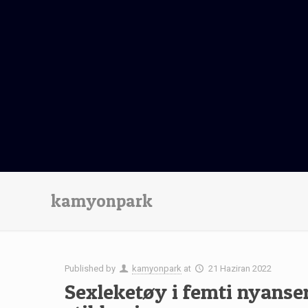
kamyonpark
Published by
kamyonpark
at
21 Haziran 2022
Sexleketøy i femti nyanser 