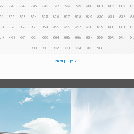
92
793
794
795
796
797
798
799
800
801
802
803
8
21
822
823
824
825
826
827
828
829
830
831
832
8
50
851
852
853
854
855
856
857
858
859
860
861
8
79
880
881
882
883
884
885
886
887
888
889
890
8
900
901
902
903
904
905
906
Next page