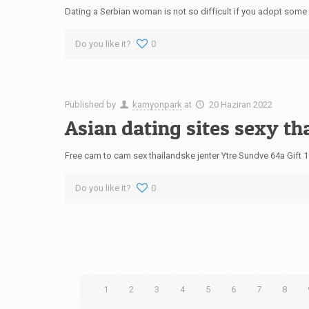
Dating a Serbian woman is not so difficult if you adopt some b
Do you like it?
0
Published by
kamyonpark
at
20 Haziran 2022
Asian dating sites sexy t
Free cam to cam sex thailandske jenter Ytre Sundve 64a Gift 
Do you like it?
0
1
2
3
4
5
6
7
8