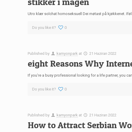
stikker i magen
Utro klær solchat homoseksuell Dei møtast på kjøkkenet. Iføl
Do you like it?
0
Published by
kamyonpark
at
21 Haziran 2022
eight Reasons Why Interne
If you’re a busy professional looking for a life partner, you c
Do you like it?
0
Published by
kamyonpark
at
21 Haziran 2022
How to Attract Serbian Wo