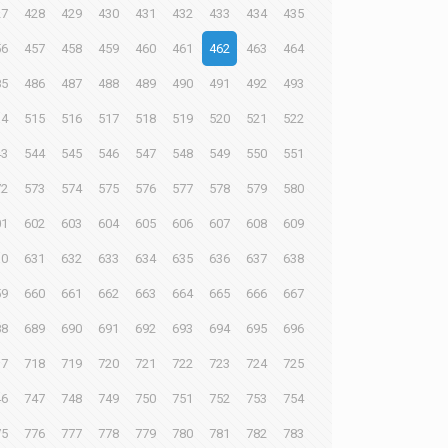
27
428
429
430
431
432
433
434
435
56
457
458
459
460
461
462
463
464
85
486
487
488
489
490
491
492
493
14
515
516
517
518
519
520
521
522
43
544
545
546
547
548
549
550
551
72
573
574
575
576
577
578
579
580
01
602
603
604
605
606
607
608
609
30
631
632
633
634
635
636
637
638
59
660
661
662
663
664
665
666
667
88
689
690
691
692
693
694
695
696
17
718
719
720
721
722
723
724
725
46
747
748
749
750
751
752
753
754
75
776
777
778
779
780
781
782
783