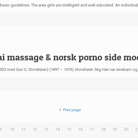
asic guidelines. The area girls are intelligent and well-educated. An individual
hai massage & norsk porno side mo
1923 med Guri O. Storehøen) (1897 – 1976) Storehøen 56g Han var einebarn og 
Prev page
9
10
11
12
13
14
15
16
17
18
19
20
2