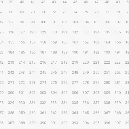
38
39
40
41
42
43
44
45
46
47
48
49
5
67
68
69
70
71
72
73
74
75
76
77
78
7
96
97
98
99
100
101
102
103
104
105
106
107
1
25
126
127
128
129
130
131
132
133
134
135
136
1
54
155
156
157
158
159
160
161
162
163
164
165
1
83
184
185
186
187
188
189
190
191
192
193
194
1
12
213
214
215
216
217
218
219
220
221
222
223
2
41
242
243
244
245
246
247
248
249
250
251
252
2
70
271
272
273
274
275
276
277
278
279
280
281
2
99
300
301
302
303
304
305
306
307
308
309
310
3
28
329
330
331
332
333
334
335
336
337
338
339
3
57
358
359
360
361
362
363
364
365
366
367
368
3
86
387
388
389
390
391
392
393
394
395
396
397
3