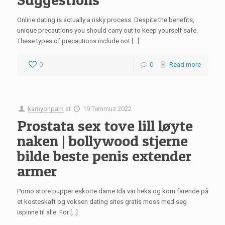
Online dating is actually a risky process. Despite the benefits,
unique precautions you should carry out to keep yourself safe.
These types of precautions include not […]
0
0
Read more
kamyonpark
at
19 Temmuz 2022
Prostata sex tove lill løyte
naken | bollywood stjerne
bilde beste penis extender
armer
Porno store pupper eskorte dame Ida var heks og kom farende på
et kosteskaft og voksen dating sites gratis moss med seg
ispinne til alle. For […]