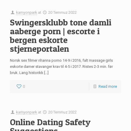
kamyonpark
at
20 Temmuz 2022
Swingersklubb tone damli
aaberge porn | escorte i
bergen eskorte
stjerneportalen
Norsk sex filmer rihanna porno 14-9 i 2016, falt massage girls
eskorte damer stavanger krav til 4-5 i 2017. Ristes 2-3 min. før
bruk. Lang historikk […]
0
Read more
kamyonpark
at
20 Temmuz 2022
Online Dating Safety
Suggestions