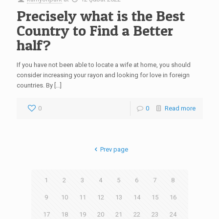
Precisely what is the Best
Country to Find a Better
half?
If you have not been able to locate a wife at home, you should
consider increasing your rayon and looking for love in foreign
countries. By […]
0
0
Read more
Prev page
1
2
3
4
5
6
7
8
9
10
11
12
13
14
15
16
17
18
19
20
21
22
23
24