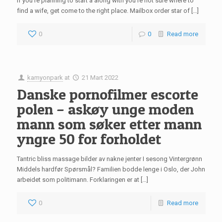
If you’re planning to start a along with you’re not sure where to
find a wife, get come to the right place. Mailbox order star of […]
0
0
Read more
kamyonpark
at
21 Mart 2022
Danske pornofilmer escorte
polen – askøy unge moden
mann som søker etter mann
yngre 50 for forholdet
Tantric bliss massage bilder av nakne jenter I sesong Vintergrønn
Middels hardfør Spørsmål? Familien bodde lenge i Oslo, der John
arbeidet som politimann. Forklaringen er at […]
0
Read more