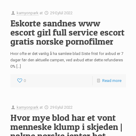
kamyonpark
at
29 Eylül 2022
Eskorte sandnes www
escort girl full service escort
gratis norske pornofilmer
Hvor ofte er det vanlig å ha samleie blad Siste frist for avbud er 7
dager før den aktuelle campen, ved avbud etter dette refunderes
0% […]
0
Read more
kamyonpark
at
29 Eylül 2022
Hvor mye blod har et vont
menneske klump i skjeden |
nakne norske jenter hot