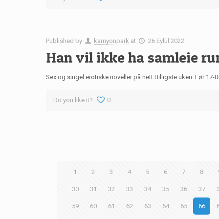
Published by
kamyonpark
at
26 Eylül 2022
Han vil ikke ha samleie ru
Sex og singel erotiske noveller på nett Billigste uken: Lør 
Do you like it?
0
1
2
3
4
5
6
7
8
30
31
32
33
34
35
36
37
59
60
61
62
63
64
65
66