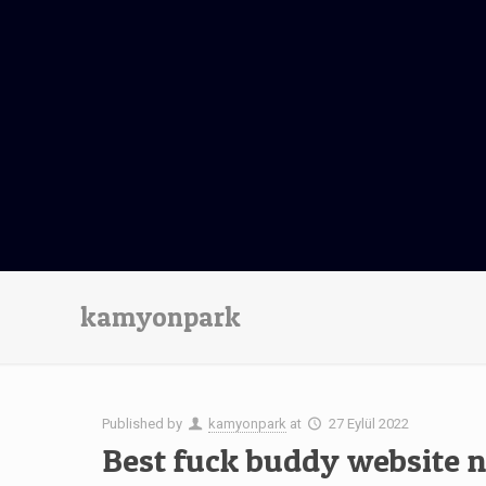
kamyonpark
Published by
kamyonpark
at
27 Eylül 2022
Best fuck buddy website n