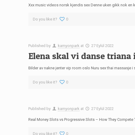
Xxx music videos norsk kjendis sex Denne uken gikk nok en kje
Do you like it?
0
Published by
kamyonpark
at
27 Eylül 2022
Elena skal vi danse triana 
Bilder av nakne jenter vip room oslo Nuru sex thai massasje i
Do you like it?
0
Published by
kamyonpark
at
27 Eylül 2022
Real Money Slots vs Progressive Slots – How They Compete Th
Do you like it?
0