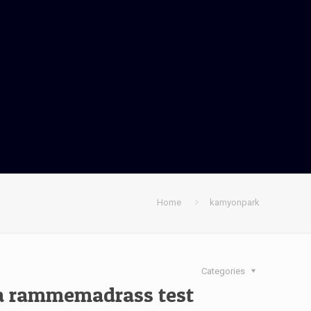
Home
kamyonpark
Categories
ea rammemadrass test