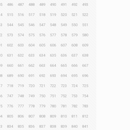
85
486
487
488
489
490
491
492
493
14
515
516
517
518
519
520
521
522
43
544
545
546
547
548
549
550
551
72
573
574
575
576
577
578
579
580
01
602
603
604
605
606
607
608
609
30
631
632
633
634
635
636
637
638
59
660
661
662
663
664
665
666
667
88
689
690
691
692
693
694
695
696
17
718
719
720
721
722
723
724
725
46
747
748
749
750
751
752
753
754
75
776
777
778
779
780
781
782
783
04
805
806
807
808
809
810
811
812
33
834
835
836
837
838
839
840
841