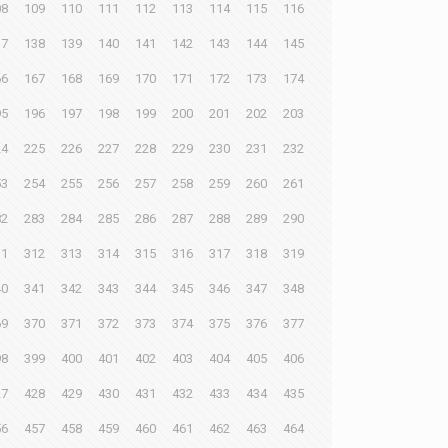
08
109
110
111
112
113
114
115
116
37
138
139
140
141
142
143
144
145
66
167
168
169
170
171
172
173
174
95
196
197
198
199
200
201
202
203
24
225
226
227
228
229
230
231
232
53
254
255
256
257
258
259
260
261
82
283
284
285
286
287
288
289
290
11
312
313
314
315
316
317
318
319
40
341
342
343
344
345
346
347
348
69
370
371
372
373
374
375
376
377
98
399
400
401
402
403
404
405
406
27
428
429
430
431
432
433
434
435
56
457
458
459
460
461
462
463
464