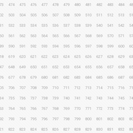
73
474
475
476
477
478
479
480
481
482
483
484
4
02
503
504
505
506
507
508
509
510
511
512
513
5
31
532
533
534
535
536
537
538
539
540
541
542
5
60
561
562
563
564
565
566
567
568
569
570
571
5
89
590
591
592
593
594
595
596
597
598
599
600
6
18
619
620
621
622
623
624
625
626
627
628
629
6
47
648
649
650
651
652
653
654
655
656
657
658
6
76
677
678
679
680
681
682
683
684
685
686
687
6
05
706
707
708
709
710
711
712
713
714
715
716
7
34
735
736
737
738
739
740
741
742
743
744
745
7
63
764
765
766
767
768
769
770
771
772
773
774
7
92
793
794
795
796
797
798
799
800
801
802
803
8
21
822
823
824
825
826
827
828
829
830
831
832
8