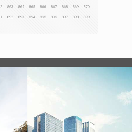
62
863
864
865
866
867
868
869
870
91
892
893
894
895
896
897
898
899