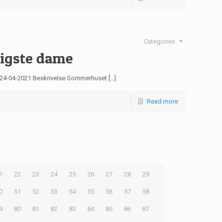
Categories
iligste dame
ør 24-04-2021 Beskrivelse Sommerhuset […]
Read more
1
22
23
24
25
26
27
28
29
0
51
52
53
54
55
56
57
58
9
80
81
82
83
84
85
86
87