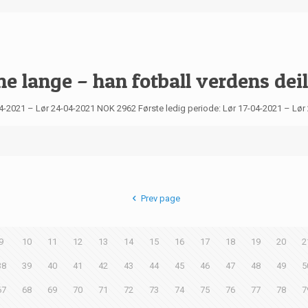
ne lange – han fotball verdens de
17-04-2021 – Lør 24-04-2021 NOK 2962 Første ledig periode: Lør 17-04-2021 – L
Prev page
9
10
11
12
13
14
15
16
17
18
19
20
2
38
39
40
41
42
43
44
45
46
47
48
49
5
67
68
69
70
71
72
73
74
75
76
77
78
7