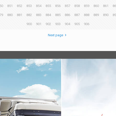
50
851
852
853
854
855
856
857
858
859
860
861
8
79
880
881
882
883
884
885
886
887
888
889
890
8
900
901
902
903
904
905
906
Next page