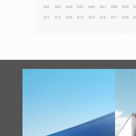
842
843
844
845
846
847
848
849
8
871
872
873
874
875
876
877
878
8