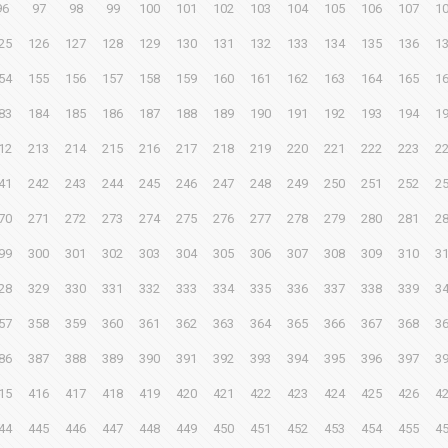
96
97
98
99
100
101
102
103
104
105
106
107
1
25
126
127
128
129
130
131
132
133
134
135
136
1
54
155
156
157
158
159
160
161
162
163
164
165
1
83
184
185
186
187
188
189
190
191
192
193
194
1
12
213
214
215
216
217
218
219
220
221
222
223
2
41
242
243
244
245
246
247
248
249
250
251
252
2
70
271
272
273
274
275
276
277
278
279
280
281
2
99
300
301
302
303
304
305
306
307
308
309
310
3
28
329
330
331
332
333
334
335
336
337
338
339
3
57
358
359
360
361
362
363
364
365
366
367
368
3
86
387
388
389
390
391
392
393
394
395
396
397
3
15
416
417
418
419
420
421
422
423
424
425
426
4
44
445
446
447
448
449
450
451
452
453
454
455
4