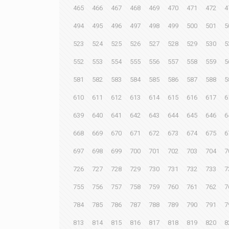
465
466
467
468
469
470
471
472
4
494
495
496
497
498
499
500
501
5
523
524
525
526
527
528
529
530
5
552
553
554
555
556
557
558
559
5
581
582
583
584
585
586
587
588
5
610
611
612
613
614
615
616
617
6
639
640
641
642
643
644
645
646
6
668
669
670
671
672
673
674
675
6
697
698
699
700
701
702
703
704
7
726
727
728
729
730
731
732
733
7
755
756
757
758
759
760
761
762
7
784
785
786
787
788
789
790
791
7
813
814
815
816
817
818
819
820
8